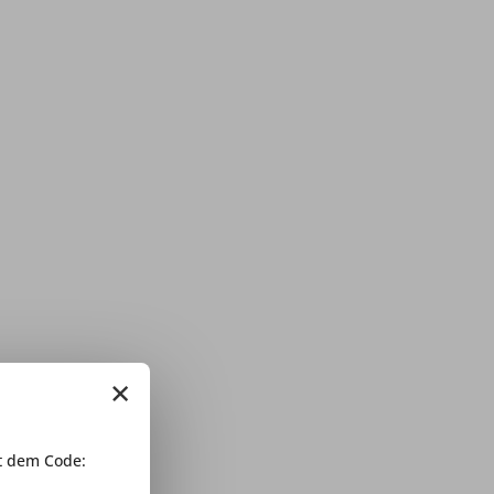
×
 dem Code: