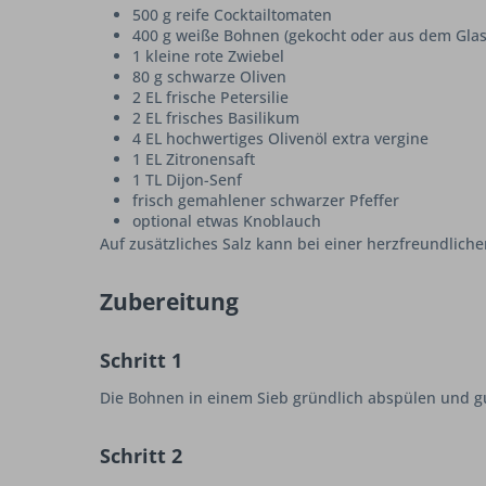
500 g reife Cocktailtomaten
400 g weiße Bohnen (gekocht oder aus dem Glas
1 kleine rote Zwiebel
80 g schwarze Oliven
2 EL frische Petersilie
2 EL frisches Basilikum
4 EL hochwertiges Olivenöl extra vergine
1 EL Zitronensaft
1 TL Dijon-Senf
frisch gemahlener schwarzer Pfeffer
optional etwas Knoblauch
Auf zusätzliches Salz kann bei einer herzfreundlic
Zubereitung
Schritt 1
Die Bohnen in einem Sieb gründlich abspülen und gu
Schritt 2