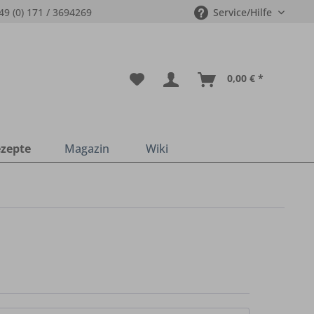
49 (0) 171 / 3694269
Service/Hilfe
0,00 € *
zepte
Magazin
Wiki