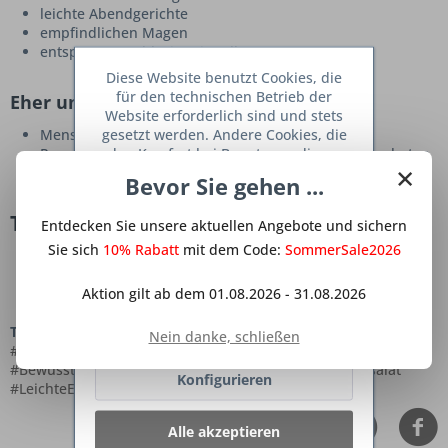
leichte Abendgerichte
empfindlichen Magen
entspannte Mahlzeiten im Alltag
Diese Website benutzt Cookies, die
für den technischen Betrieb der
Eher ungeeignet für:
Website erforderlich sind und stets
gesetzt werden. Andere Cookies, die
Menschen mit akuter Zitronenempfindlichkeit
den Komfort bei Benutzung dieser
Personen mit starken Verdauungsbeschwerden in akuten
×
Website erhöhen, der Direktwerbung
Phasen
Bevor Sie gehen ...
dienen oder die Interaktion mit
anderen Websites und sozialen
Tipps und Ergänzungen
Entdecken Sie unsere aktuellen Angebote und sichern
Netzwerken vereinfachen sollen,
werden nur mit Ihrer Zustimmung
Sie sich
10% Rabatt
mit dem Code:
SommerSale2026
Besonders frisch schmeckt etwas Dill im Dressing.
gesetzt.
Mehr Informationen
Wer mag, ergänzt mildes Hähnchenfilet.
Lauwarm serviert wirkt der Salat besonders angenehm.
Aktion gilt ab dem 01.08.2026 - 31.08.2026
Dazu passt stilles Wasser oder Kräutertee.
Ablehnen
Tags:
#WeißerSpargel #Spargelrezept #Frühlingsküche
Nein danke, schließen
#LeichteKüche #Spargelsalat #GesundeRezepte
#BewusstEssen #Spargelzeit #Bekömmlich #Kartoffelsalat
Konfigurieren
#LeichteErnährung #Frühlingsrezept
Alle akzeptieren