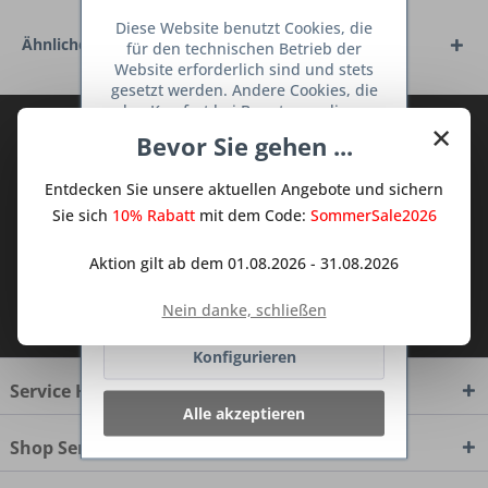
Diese Website benutzt Cookies, die
Ähnliche Artikel
für den technischen Betrieb der
Website erforderlich sind und stets
gesetzt werden. Andere Cookies, die
den Komfort bei Benutzung dieser
×
Abonnieren Sie den kostenlosen Deine
Website erhöhen, der Direktwerbung
Bevor Sie gehen ...
dienen oder die Interaktion mit
TraumKüche Newsletter und verpassen
anderen Websites und sozialen
Sie keine Neuigkeit oder Aktion mehr aus
Entdecken Sie unsere aktuellen Angebote und sichern
Netzwerken vereinfachen sollen,
dem Traum Küchen - Shop.
werden nur mit Ihrer Zustimmung
Sie sich
10% Rabatt
mit dem Code:
SommerSale2026
gesetzt.
Mehr Informationen
Aktion gilt ab dem 01.08.2026 - 31.08.2026
Ablehnen
Ich habe die
Datenschutzbestimmungen
Nein danke, schließen
zur Kenntnis genommen.
Konfigurieren
Service Hotline
Alle akzeptieren
Shop Service