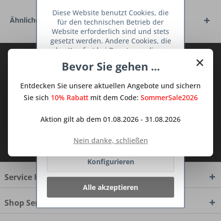
Diese Website benutzt Cookies, die
Ähnliche Artikel
für den technischen Betrieb der
Website erforderlich sind und stets
gesetzt werden. Andere Cookies, die
den Komfort bei Benutzung dieser
×
Abonnieren Sie den kostenlosen Deine
Website erhöhen, der Direktwerbung
Bevor Sie gehen ...
dienen oder die Interaktion mit
TraumKüche Newsletter und verpassen
anderen Websites und sozialen
Sie keine Neuigkeit oder Aktion mehr aus
Entdecken Sie unsere aktuellen Angebote und sichern
Netzwerken vereinfachen sollen,
dem Traum Küchen - Shop.
werden nur mit Ihrer Zustimmung
Sie sich
10% Rabatt
mit dem Code:
SommerSale2026
gesetzt.
Mehr Informationen
Aktion gilt ab dem 01.08.2026 - 31.08.2026
Ablehnen
Ich habe die
Datenschutzbestimmungen
Nein danke, schließen
zur Kenntnis genommen.
Konfigurieren
Service Hotline
Alle akzeptieren
Shop Service