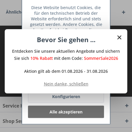
Diese Website benutzt Cookies, die
Ähnliche Artikel
für den technischen Betrieb der
Website erforderlich sind und stets
gesetzt werden. Andere Cookies, die
den Komfort bei Benutzung dieser
×
Abonnieren Sie den kostenlosen Deine
Website erhöhen, der Direktwerbung
Bevor Sie gehen ...
dienen oder die Interaktion mit
TraumKüche Newsletter und verpassen
anderen Websites und sozialen
Sie keine Neuigkeit oder Aktion mehr aus
Entdecken Sie unsere aktuellen Angebote und sichern
Netzwerken vereinfachen sollen,
dem Traum Küchen - Shop.
werden nur mit Ihrer Zustimmung
Sie sich
10% Rabatt
mit dem Code:
SommerSale2026
gesetzt.
Mehr Informationen
Aktion gilt ab dem 01.08.2026 - 31.08.2026
Ablehnen
Ich habe die
Datenschutzbestimmungen
Nein danke, schließen
zur Kenntnis genommen.
Konfigurieren
Service Hotline
Alle akzeptieren
Shop Service