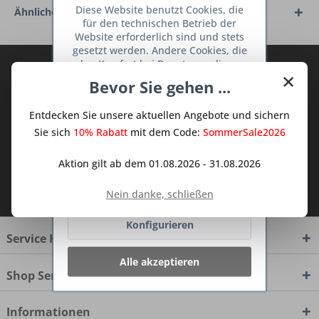
Diese Website benutzt Cookies, die
Ähnliche Artikel
für den technischen Betrieb der
Website erforderlich sind und stets
gesetzt werden. Andere Cookies, die
den Komfort bei Benutzung dieser
Abonnieren Sie den kostenlosen Deine
×
Website erhöhen, der Direktwerbung
Bevor Sie gehen ...
TraumKüche Newsletter und verpassen
dienen oder die Interaktion mit
Sie keine Neuigkeit oder Aktion mehr aus
anderen Websites und sozialen
Entdecken Sie unsere aktuellen Angebote und sichern
Netzwerken vereinfachen sollen,
dem Traum Küchen - Shop.
werden nur mit Ihrer Zustimmung
Sie sich
10% Rabatt
mit dem Code:
SommerSale2026
gesetzt.
Mehr Informationen
Aktion gilt ab dem 01.08.2026 - 31.08.2026
Ich habe die
Datenschutzbestimmungen
Ablehnen
Nein danke, schließen
zur Kenntnis genommen.
Konfigurieren
Service Hotline
Alle akzeptieren
Shop Service
Informationen