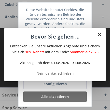
Zubehör
2
Diese Website benutzt Cookies, die
für den technischen Betrieb der
Ähnliche Artikel
Website erforderlich sind und stets
gesetzt werden. Andere Cookies, die
den Komfort bei Benutzung dieser
×
Website erhöhen, der Direktwerbung
Bevor Sie gehen ...
Abonnieren Sie den kostenlosen Deine
dienen oder die Interaktion mit
TraumKüche Newsletter und verpassen
anderen Websites und sozialen
Entdecken Sie unsere aktuellen Angebote und sichern
Netzwerken vereinfachen sollen,
Sie keine Neuigkeit oder Aktion mehr aus
werden nur mit Ihrer Zustimmung
Sie sich
10% Rabatt
mit dem Code:
SommerSale2026
dem Traum Küchen - Shop.
gesetzt.
Mehr Informationen
Aktion gilt ab dem 01.08.2026 - 31.08.2026
Ablehnen
Nein danke, schließen
Ich habe die
Datenschutzbestimmungen
zur Kenntnis genommen.
Konfigurieren
Service Hotline
Alle akzeptieren
Shop Service