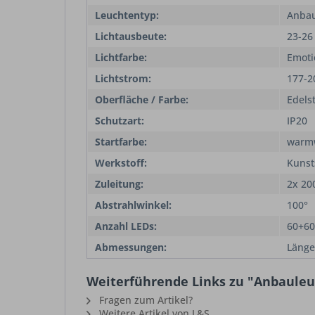
Leuchtentyp:
Anbau
Lichtausbeute:
23-26
Lichtfarbe:
Emoti
Lichtstrom:
177-2
Oberfläche / Farbe:
Edels
Schutzart:
IP20
Startfarbe:
warm
Werkstoff:
Kunst
Zuleitung:
2x 2
Abstrahlwinkel:
100°
Anzahl LEDs:
60+60
Abmessungen:
Läng
Weiterführende Links zu "Anbauleu
Fragen zum Artikel?
Weitere Artikel von L&S