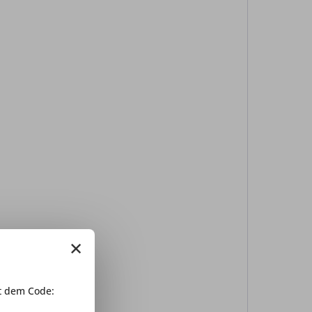
×
 dem Code: