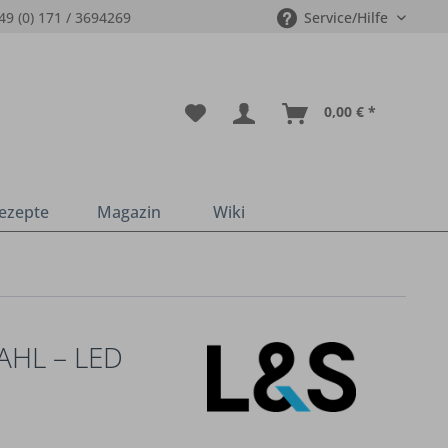
49 (0) 171 / 3694269
Service/Hilfe
0,00 € *
ezepte
Magazin
Wiki
HL – LED