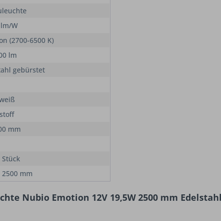
leuchte
 lm/W
on (2700-6500 K)
00 lm
tahl gebürstet
weiß
stoff
000 mm
 Stück
e 2500 mm
chte Nubio Emotion 12V 19,5W 2500 mm Edelstahl