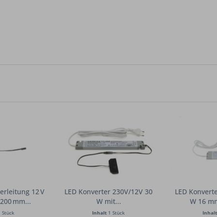
rleitung 12 V
LED Konverter 230V/12V 30
LED Konvert
200 mm...
W mit...
W 16 mm
 Stück
Inhalt
1 Stück
Inhal