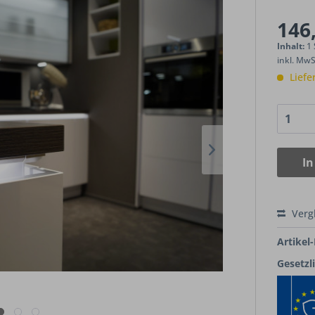
146,
Inhalt:
1
inkl. Mw
Liefe
In
Verg
Artikel-
Gesetzl