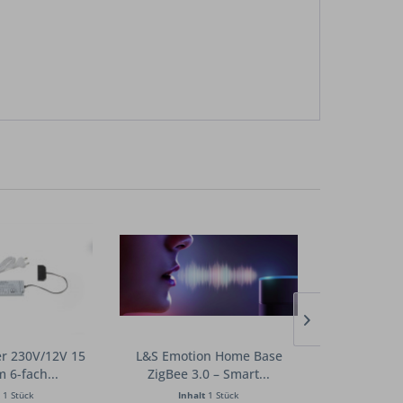
er 230V/12V 15
L&S Emotion Home Base
L&S Emot
 6-fach...
ZigBee 3.0 – Smart...
ZigBee 
t
1 Stück
Inhalt
1 Stück
Inha