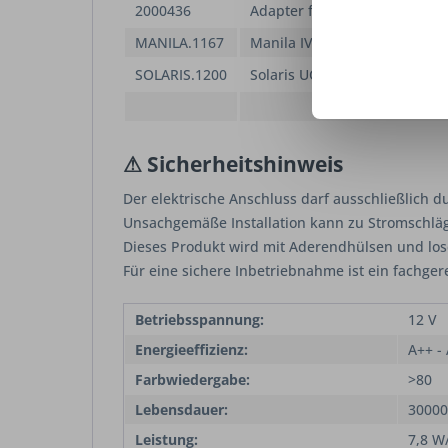
2000436
Adapter für Emotion-Technol
MANILA.1167
Manila IV Emotion 1167 mm
SOLARIS.1200
Solaris UC Plus 1200 mm
⚠ Sicherheitshinweis
Der elektrische Anschluss darf ausschließlich d
Unsachgemäße Installation kann zu Stromschlä
Dieses Produkt wird mit Aderendhülsen und lose
Für eine sichere Inbetriebnahme ist ein fachger
Betriebsspannung:
12 V
Energieeffizienz:
A++ -
Farbwiedergabe:
>80
Lebensdauer:
30000
Leistung:
7,8 W