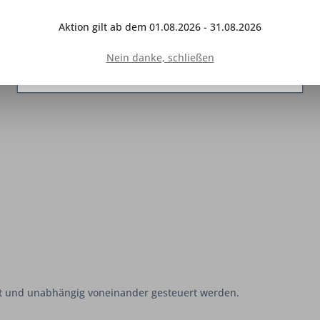
Interaktion mit anderen Websites und sozialen
Netzwerken vereinfachen sollen, werden nur mit
Aktion gilt ab dem 01.08.2026 - 31.08.2026
Ihrer Zustimmung gesetzt.
Mehr Informationen
Nein danke, schließen
Ablehnen
Konfigurieren
Alle akzeptieren
et und unabhängig voneinander gesteuert werden.