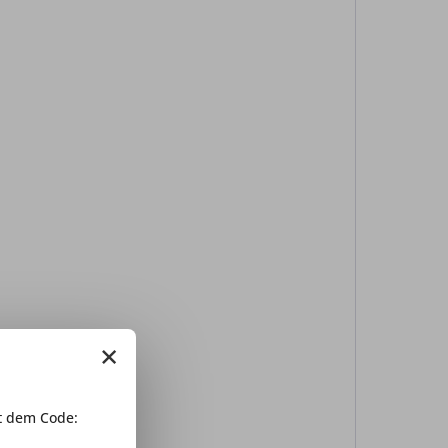
×
 dem Code: