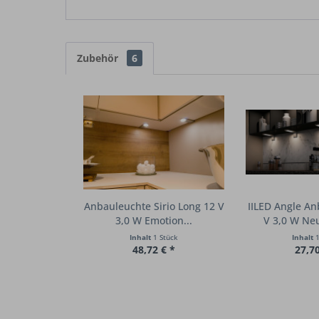
Zubehör
6
Anbauleuchte Sirio Long 12 V
IILED Angle An
3,0 W Emotion...
V 3,0 W Neu
Inhalt
1 Stück
Inhalt
1
48,72 € *
27,70