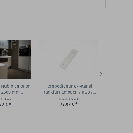
 Nubio Emotion
Fernbedienung 4-Kanal
Emoti
 2500 mm...
Frankfurt Emotion / RGB /...
Funkfe
Fran
t
1 Stück
Inhalt
1 Stück
Inha
77 € *
75,07 € *
61