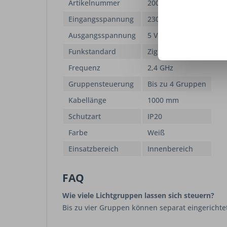
Artikelnummer
2000484
Eingangsspannung
230 V
Ausgangsspannung
5 V DC
Funkstandard
ZigBee 3.0
Frequenz
2,4 GHz
Gruppensteuerung
Bis zu 4 Gruppen
Kabellänge
1000 mm
Schutzart
IP20
Farbe
Weiß
Einsatzbereich
Innenbereich
FAQ
Wie viele Lichtgruppen lassen sich steuern?
Bis zu vier Gruppen können separat eingericht