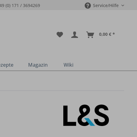
49 (0) 171 / 3694269
Service/Hilfe
0,00 € *
ezepte
Magazin
Wiki