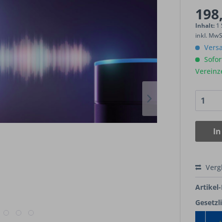
198,
Inhalt:
1
inkl. Mw
Versa
Sofort
Vereinz
In
Verg
Artikel-
Gesetzl