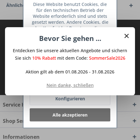
Diese Website benutzt Cookies, die
Ähnliche Artikel
für den technischen Betrieb der
Website erforderlich sind und stets
gesetzt werden. Andere Cookies, die
den Komfort bei Benutzung dieser
Abonnieren Sie den kostenlosen Deine
×
Website erhöhen, der Direktwerbung
Bevor Sie gehen ...
TraumKüche Newsletter und verpassen
dienen oder die Interaktion mit
Sie keine Neuigkeit oder Aktion mehr aus
anderen Websites und sozialen
Entdecken Sie unsere aktuellen Angebote und sichern
Netzwerken vereinfachen sollen,
dem Traum Küchen - Shop.
werden nur mit Ihrer Zustimmung
Sie sich
10% Rabatt
mit dem Code:
SommerSale2026
gesetzt.
Mehr Informationen
Aktion gilt ab dem 01.08.2026 - 31.08.2026
Ich habe die
Datenschutzbestimmungen
Ablehnen
Nein danke, schließen
zur Kenntnis genommen.
Konfigurieren
Service Hotline
Alle akzeptieren
Shop Service
Informationen