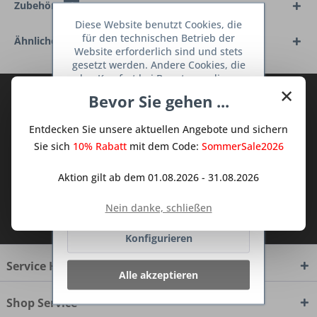
Zubehör
4
Diese Website benutzt Cookies, die
für den technischen Betrieb der
Ähnliche Artikel
Website erforderlich sind und stets
gesetzt werden. Andere Cookies, die
den Komfort bei Benutzung dieser
×
Website erhöhen, der Direktwerbung
Abonnieren Sie den kostenlosen Deine
Bevor Sie gehen ...
dienen oder die Interaktion mit
TraumKüche Newsletter und verpassen
anderen Websites und sozialen
Entdecken Sie unsere aktuellen Angebote und sichern
Sie keine Neuigkeit oder Aktion mehr aus
Netzwerken vereinfachen sollen,
werden nur mit Ihrer Zustimmung
Sie sich
10% Rabatt
mit dem Code:
SommerSale2026
dem Traum Küchen - Shop.
gesetzt.
Mehr Informationen
Aktion gilt ab dem 01.08.2026 - 31.08.2026
Ablehnen
Ich habe die
Datenschutzbestimmungen
Nein danke, schließen
zur Kenntnis genommen.
Konfigurieren
Service Hotline
Alle akzeptieren
Shop Service