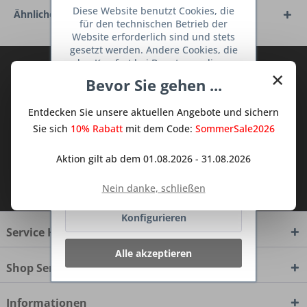
Diese Website benutzt Cookies, die
Ähnliche Artikel
für den technischen Betrieb der
Website erforderlich sind und stets
gesetzt werden. Andere Cookies, die
den Komfort bei Benutzung dieser
Abonnieren Sie den kostenlosen Deine
×
Website erhöhen, der Direktwerbung
Bevor Sie gehen ...
TraumKüche Newsletter und verpassen
dienen oder die Interaktion mit
Sie keine Neuigkeit oder Aktion mehr aus
anderen Websites und sozialen
Entdecken Sie unsere aktuellen Angebote und sichern
Netzwerken vereinfachen sollen,
dem Traum Küchen - Shop.
werden nur mit Ihrer Zustimmung
Sie sich
10% Rabatt
mit dem Code:
SommerSale2026
gesetzt.
Mehr Informationen
Aktion gilt ab dem 01.08.2026 - 31.08.2026
Ich habe die
Datenschutzbestimmungen
Ablehnen
Nein danke, schließen
zur Kenntnis genommen.
Konfigurieren
Service Hotline
Alle akzeptieren
Shop Service
Informationen