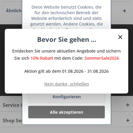
Diese Website benutzt Cookies, die
Ähnliche Artikel
für den technischen Betrieb der
Website erforderlich sind und stets
gesetzt werden. Andere Cookies, die
den Komfort bei Benutzung dieser
×
Abonnieren Sie den kostenlosen Deine
Website erhöhen, der Direktwerbung
Bevor Sie gehen ...
dienen oder die Interaktion mit
TraumKüche Newsletter und verpassen
anderen Websites und sozialen
Sie keine Neuigkeit oder Aktion mehr aus
Entdecken Sie unsere aktuellen Angebote und sichern
Netzwerken vereinfachen sollen,
dem Traum Küchen - Shop.
werden nur mit Ihrer Zustimmung
Sie sich
10% Rabatt
mit dem Code:
SommerSale2026
gesetzt.
Mehr Informationen
Aktion gilt ab dem 01.08.2026 - 31.08.2026
Ich habe die
Datenschutzbestimmungen
Ablehnen
Nein danke, schließen
zur Kenntnis genommen.
Konfigurieren
Service Hotline
Alle akzeptieren
Shop Service