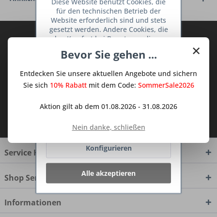
Diese Website benutzt Cookies, die
für den technischen Betrieb der
Website erforderlich sind und stets
gesetzt werden. Andere Cookies, die
Abonnieren Sie den kostenlosen Deine
den Komfort bei Benutzung dieser
×
TraumKüche Newsletter und verpassen
Website erhöhen, der Direktwerbung
Bevor Sie gehen ...
dienen oder die Interaktion mit
Sie keine Neuigkeit oder Aktion mehr aus
anderen Websites und sozialen
dem Traum Küchen - Shop.
Entdecken Sie unsere aktuellen Angebote und sichern
Netzwerken vereinfachen sollen,
werden nur mit Ihrer Zustimmung
Sie sich
10% Rabatt
mit dem Code:
SommerSale2026
gesetzt.
Mehr Informationen
Aktion gilt ab dem 01.08.2026 - 31.08.2026
Ich habe die
Datenschutzbestimmungen
Ablehnen
zur Kenntnis genommen.
Nein danke, schließen
Konfigurieren
Service Hotline
Alle akzeptieren
Shop Service
Informationen