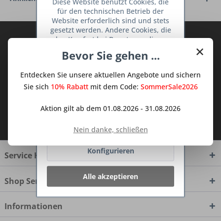
Diese Website benutzt Cookies, die
für den technischen Betrieb der
Website erforderlich sind und stets
gesetzt werden. Andere Cookies, die
Abonnieren Sie den kostenlosen Deine
den Komfort bei Benutzung dieser
×
TraumKüche Newsletter und verpassen
Website erhöhen, der Direktwerbung
Bevor Sie gehen ...
dienen oder die Interaktion mit
Sie keine Neuigkeit oder Aktion mehr aus
anderen Websites und sozialen
dem Traum Küchen - Shop.
Entdecken Sie unsere aktuellen Angebote und sichern
Netzwerken vereinfachen sollen,
werden nur mit Ihrer Zustimmung
Sie sich
10% Rabatt
mit dem Code:
SommerSale2026
gesetzt.
Mehr Informationen
Aktion gilt ab dem 01.08.2026 - 31.08.2026
Ich habe die
Datenschutzbestimmungen
Ablehnen
zur Kenntnis genommen.
Nein danke, schließen
Konfigurieren
Service Hotline
Alle akzeptieren
Shop Service
Informationen