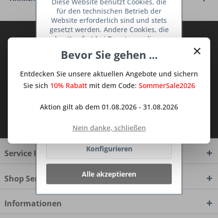
Diese Website benutzt Cookies, die
für den technischen Betrieb der
Website erforderlich sind und stets
gesetzt werden. Andere Cookies, die
Abonnieren Sie den kostenlosen Deine
den Komfort bei Benutzung dieser
×
TraumKüche Newsletter und verpassen
Website erhöhen, der Direktwerbung
Bevor Sie gehen ...
dienen oder die Interaktion mit
Sie keine Neuigkeit oder Aktion mehr aus
anderen Websites und sozialen
dem Traum Küchen - Shop.
Entdecken Sie unsere aktuellen Angebote und sichern
Netzwerken vereinfachen sollen,
werden nur mit Ihrer Zustimmung
Sie sich
10% Rabatt
mit dem Code:
SommerSale2026
gesetzt.
Mehr Informationen
Aktion gilt ab dem 01.08.2026 - 31.08.2026
Ich habe die
Datenschutzbestimmungen
Ablehnen
zur Kenntnis genommen.
Nein danke, schließen
Konfigurieren
Service Hotline
Alle akzeptieren
Shop Service
Informationen