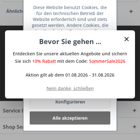
Diese Website benutzt Cookies, die
Ähnliche Artikel
für den technischen Betrieb der
Website erforderlich sind und stets
gesetzt werden. Andere Cookies, die
den Komfort bei Benutzung dieser
×
Abonnieren Sie den kostenlosen Deine
Website erhöhen, der Direktwerbung
Bevor Sie gehen ...
dienen oder die Interaktion mit
TraumKüche Newsletter und verpassen
anderen Websites und sozialen
Sie keine Neuigkeit oder Aktion mehr aus
Entdecken Sie unsere aktuellen Angebote und sichern
Netzwerken vereinfachen sollen,
dem Traum Küchen - Shop.
werden nur mit Ihrer Zustimmung
Sie sich
10% Rabatt
mit dem Code:
SommerSale2026
gesetzt.
Mehr Informationen
Aktion gilt ab dem 01.08.2026 - 31.08.2026
Ich habe die
Datenschutzbestimmungen
Ablehnen
Nein danke, schließen
zur Kenntnis genommen.
Konfigurieren
Service Hotline
Alle akzeptieren
Shop Service