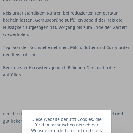
Reis unter ständigem Rühren bei reduzierter Temperatur
köcheln lassen. Gemüsebrühe auffüllen sobald der Reis die
Flüssigkeit aufgesogen hat. Vorgang bis zum Ende der Garzeit
wiederholen.
Topf von der Kochstelle nehmen. Milch, Butter und Curry unter
den Reis rühren.
Bei zu fester Konsistenz je nach Belieben Gemüsebrühe
auffüllen.
Ein Klassiker der italienischen Küche, wohlschmeckend und
Diese Website benutzt Cookies, die
gut bekömmlich.
für den technischen Betrieb der
Website erforderlich sind und stets