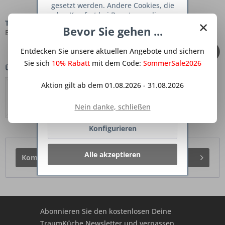
gesetzt werden. Andere Cookies, die
den Komfort bei Benutzung dieser
×
Tags:
Reis
,
Tomaten
,
Gewürzgurken
,
Spitzpaprika
,
Zucchini
,
Website erhöhen, der Direktwerbung
Bevor Sie gehen ...
Butter
,
Milch
dienen oder die Interaktion mit
anderen Websites und sozialen
Entdecken Sie unsere aktuellen Angebote und sichern
Netzwerken vereinfachen sollen,
werden nur mit Ihrer Zustimmung
Sie sich
10% Rabatt
mit dem Code:
SommerSale2026
Über den Autor: Ali
gesetzt.
Mehr Informationen
Aktion gilt ab dem 01.08.2026 - 31.08.2026
Ablehnen
Nein danke, schließen
Konfigurieren
Alle akzeptieren
Kommentar schreiben
Abonnieren Sie den kostenlosen Deine
TraumKüche Newsletter und verpassen