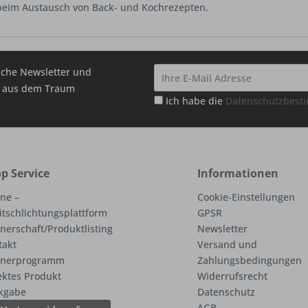
beim Austausch von Back- und Kochrezepten.
che Newsletter und
hr aus dem Traum
Ich habe die
Datenschutzbes
p Service
Informationen
ne –
Cookie-Einstellungen
itschlichtungsplattform
GPSR
nerschaft/Produktlisting
Newsletter
takt
Versand und
tnerprogramm
Zahlungsbedingungen
ektes Produkt
Widerrufsrecht
kgabe
Datenschutz
AGB