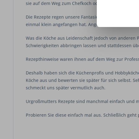
sie auf dem Weg zum Chefkoch oder Meisterbäcker un
Die Rezepte regen unsere Fantasie an und lassen die
einmal klein angefangen hat. Angebrannte Kartoffeln
Was die Köche aus Leidenschaft jedoch von anderen P
Schwierigkeiten abbringen lassen und stattdessen üb
Rezepthinweise waren ihnen auf dem Weg zur Professio
Deshalb haben sich die Küchenprofis und Hobbyköche
Köche aus und bewerten sie später für sich selbst. Se
schmeckt uns später vermutlich auch.
Urgroßmutters Rezepte sind manchmal einfach und mi
Probieren Sie diese einfach mal aus. Schließlich geht