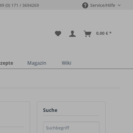
49 (0) 171 / 3694269
Service/Hilfe
0,00 € *
zepte
Magazin
Wiki
Suche