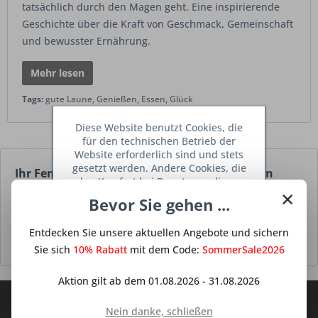
tatsächlich durch den Magen geht. Eine inspirierende
Geschichte über die Kraft von Geschmack, Gemeinschaft
und bewusster Ernährung.
Mehr lesen
Tags:
gute Laune
,
Genießen
,
Essen
,
Glück
Diese Website benutzt Cookies, die
für den technischen Betrieb der
Website erforderlich sind und stets
gesetzt werden. Andere Cookies, die
Ihr Fenster in die Welt der Küchen-Inspiration
den Komfort bei Benutzung dieser
×
Website erhöhen, der Direktwerbung
In einer Welt, in der sich Design und Technologie rasant
Bevor Sie gehen ...
dienen oder die Interaktion mit
weiterentwickeln, wird es immer wichtiger, am Puls der Zeit
anderen Websites und sozialen
zu bleiben. Unser Magazin öffnet Ihnen dieses Fenster. Hier
Entdecken Sie unsere aktuellen Angebote und sichern
Netzwerken vereinfachen sollen,
werden nur mit Ihrer Zustimmung
tauchen Sie tief in...
Sie sich
10% Rabatt
mehr erfahren »
mit dem Code:
SommerSale2026
gesetzt.
Mehr Informationen
Aktion gilt ab dem 01.08.2026 - 31.08.2026
Abonnieren Sie den kostenlosen Deine
Ablehnen
Nein danke, schließen