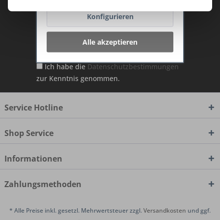
TraumKüche Newsletter und verpassen
Sie keine Neuigkeit oder Aktion mehr aus
Konfigurieren
dem Traum Küchen - Shop.
Alle akzeptieren
Ich habe die
Datenschutzbestimmungen
zur Kenntnis genommen.
Service Hotline
Shop Service
Informationen
Zahlungsmethoden
* Alle Preise inkl. gesetzl. Mehrwertsteuer zzgl.
Versandkosten
und ggf.