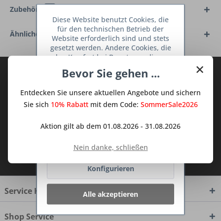
Zubehör
4
Diese Website benutzt Cookies, die
für den technischen Betrieb der
Ähnliche Artikel
Website erforderlich sind und stets
gesetzt werden. Andere Cookies, die
den Komfort bei Benutzung dieser
×
Website erhöhen, der Direktwerbung
Bevor Sie gehen ...
Abonnieren Sie den kostenlosen Deine
dienen oder die Interaktion mit
TraumKüche Newsletter und verpassen
anderen Websites und sozialen
Entdecken Sie unsere aktuellen Angebote und sichern
Netzwerken vereinfachen sollen,
Sie keine Neuigkeit oder Aktion mehr aus
werden nur mit Ihrer Zustimmung
Sie sich
10% Rabatt
mit dem Code:
SommerSale2026
dem Traum Küchen - Shop.
gesetzt.
Mehr Informationen
Aktion gilt ab dem 01.08.2026 - 31.08.2026
Ablehnen
Nein danke, schließen
Ich habe die
Datenschutzbestimmungen
zur Kenntnis genommen.
Konfigurieren
Service Hotline
Alle akzeptieren
Shop Service