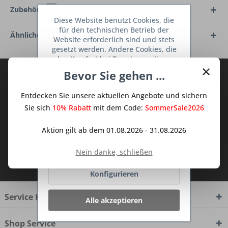
Zubehör
8
Diese Website benutzt Cookies, die
für den technischen Betrieb der
Ähnliche Artikel
Website erforderlich sind und stets
gesetzt werden. Andere Cookies, die
den Komfort bei Benutzung dieser
×
Website erhöhen, der Direktwerbung
Bevor Sie gehen ...
Abonnieren Sie den kostenlosen Deine
dienen oder die Interaktion mit
TraumKüche Newsletter und verpassen
anderen Websites und sozialen
Entdecken Sie unsere aktuellen Angebote und sichern
Netzwerken vereinfachen sollen,
Sie keine Neuigkeit oder Aktion mehr aus
werden nur mit Ihrer Zustimmung
Sie sich
10% Rabatt
mit dem Code:
SommerSale2026
dem Traum Küchen - Shop.
gesetzt.
Mehr Informationen
Aktion gilt ab dem 01.08.2026 - 31.08.2026
Ablehnen
Nein danke, schließen
Ich habe die
Datenschutzbestimmungen
zur Kenntnis genommen.
Konfigurieren
Service Hotline
Alle akzeptieren
Shop Service