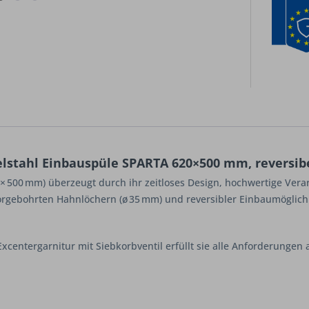
lstahl Einbauspüle SPARTA 620×500 mm, reversibe
× 500 mm) überzeugt durch ihr zeitloses Design, hochwertige Vera
rgebohrten Hahnlöchern (ø 35 mm) und reversibler Einbaumöglichkeit
Excentergarnitur mit Siebkorbventil erfüllt sie alle Anforderunge