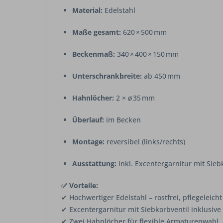
Material:
Edelstahl
Maße gesamt:
620 × 500 mm
Beckenmaß:
340 × 400 × 150 mm
Unterschrankbreite:
ab 450 mm
Hahnlöcher:
2 × ø 35 mm
Überlauf:
im Becken
Montage:
reversibel (links/rechts)
Ausstattung:
inkl. Excentergarnitur mit Sieb
✅ Vorteile:
✔ Hochwertiger Edelstahl – rostfrei, pflegeleicht
✔ Excentergarnitur mit Siebkorbventil inklusive
✔ Zwei Hahnlöcher für flexible Armaturenwahl