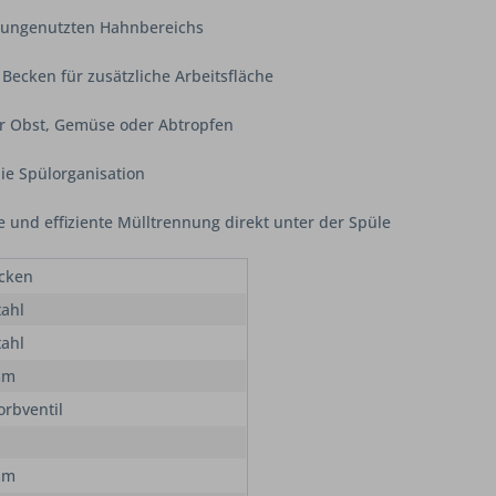
 ungenutzten Hahnbereichs
 Becken für zusätzliche Arbeitsfläche
ür Obst, Gemüse oder Abtropfen
die Spülorganisation
e und effiziente Mülltrennung direkt unter der Spüle
cken
tahl
tahl
mm
orbventil
mm