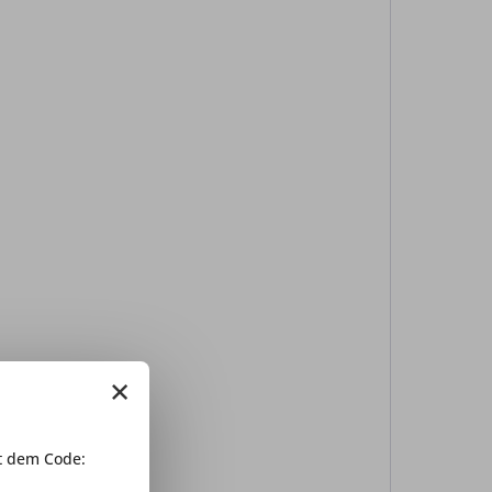
×
 dem Code: