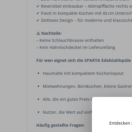
✔ Reversibel einbaubar – Abtropffläche rechts o
✔ Passt in kompakte Küchen mit 45 cm Untersc
✔ Zeitloses Design – für moderne und klassisc
⚠️ Nachteile:
– Keine Schlauchbrause enthalten
– Kein Hahnlochdeckel im Lieferumfang
Für wen eignet sich die SPARTA Edelstahlspüle
Haushalte mit kompaktem Küchenlayout
Mietwohnungen, Büroküchen, kleine Gastro
Alle, die ein gutes Preis-Leistungs-Verhältni
Nutzer, die Wert auf einfache Reinigung und
Entdecken 
Häufig gestellte Fragen: