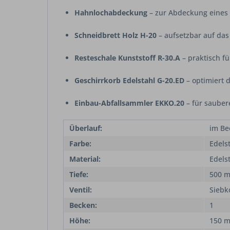
Hahnlochabdeckung
– zur Abdeckung eines
Schneidbrett Holz H-20
– aufsetzbar auf das
Resteschale Kunststoff R-30.A
– praktisch f
Geschirrkorb Edelstahl G-20.ED
– optimiert 
Einbau-Abfallsammler EKKO.20
– für sauber
Überlauf:
im Be
Farbe:
Edels
Material:
Edels
Tiefe:
500 
Ventil:
Siebk
Becken:
1
Höhe:
150 