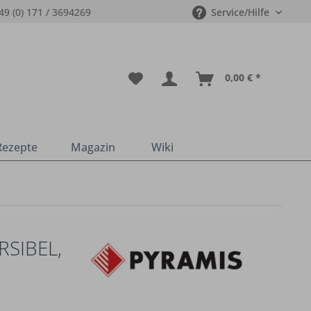
49 (0) 171 / 3694269
Service/Hilfe
0,00 € *
Rezepte
Magazin
Wiki
SIBEL,