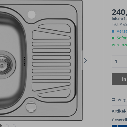
240,
Inhalt:
1
inkl. Mw
Versa
Sofort
Vereinz
In
Verg
Artikel-
Gesetzl