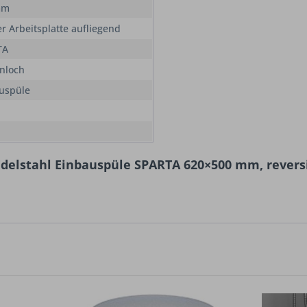
mm
er Arbeitsplatte aufliegend
TA
nloch
uspüle
delstahl Einbauspüle SPARTA 620×500 mm, reversi