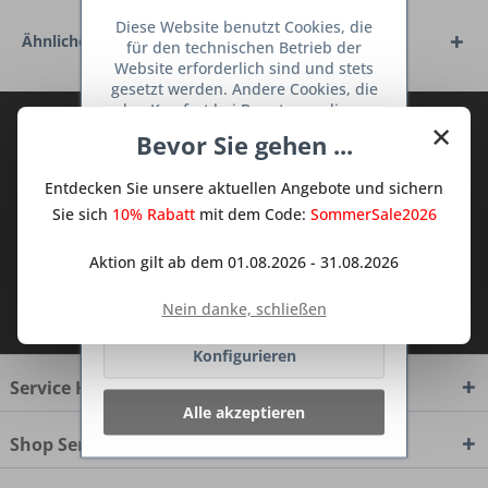
Diese Website benutzt Cookies, die
Ähnliche Artikel
für den technischen Betrieb der
Website erforderlich sind und stets
gesetzt werden. Andere Cookies, die
den Komfort bei Benutzung dieser
×
Abonnieren Sie den kostenlosen Deine
Website erhöhen, der Direktwerbung
Bevor Sie gehen ...
dienen oder die Interaktion mit
TraumKüche Newsletter und verpassen
anderen Websites und sozialen
Sie keine Neuigkeit oder Aktion mehr aus
Entdecken Sie unsere aktuellen Angebote und sichern
Netzwerken vereinfachen sollen,
dem Traum Küchen - Shop.
werden nur mit Ihrer Zustimmung
Sie sich
10% Rabatt
mit dem Code:
SommerSale2026
gesetzt.
Mehr Informationen
Aktion gilt ab dem 01.08.2026 - 31.08.2026
Ich habe die
Datenschutzbestimmungen
Ablehnen
Nein danke, schließen
zur Kenntnis genommen.
Konfigurieren
Service Hotline
Alle akzeptieren
Shop Service