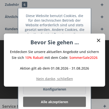
Zubehör
6
Diese Website benutzt Cookies, die
Ähnliche Artikel
für den technischen Betrieb der
Website erforderlich sind und stets
Kunden haben sich ebenfalls angesehen
gesetzt werden. Andere Cookies, die
den Komfort bei Benutzung dieser
×
Website erhöhen, der Direktwerbung
Bevor Sie gehen ...
dienen oder die Interaktion mit
Abonnieren Sie den kostenlosen Deine
anderen Websites und sozialen
Entdecken Sie unsere aktuellen Angebote und sichern
Netzwerken vereinfachen sollen,
TraumKüche Newsletter und verpassen
werden nur mit Ihrer Zustimmung
Sie sich
10% Rabatt
mit dem Code:
SommerSale2026
Sie keine Neuigkeit oder Aktion mehr aus
gesetzt.
Mehr Informationen
dem Traum Küchen - Shop.
Aktion gilt ab dem 01.08.2026 - 31.08.2026
Ablehnen
Nein danke, schließen
Ich habe die
Datenschutzbestimmungen
Konfigurieren
zur Kenntnis genommen.
Alle akzeptieren
Service Hotline