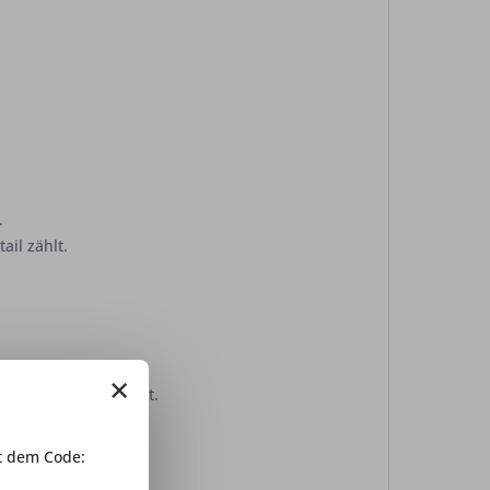
.
ail zählt.
×
ien
bis 3 kg ausgelegt.
 dem Code: