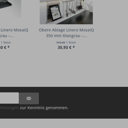
 Linero MosaiQ
Obere Ablage Linero MosaiQ
rau –...
350 mm titangrau –...
t
1 Stück
Inhalt
1 Stück
50 € *
35,93 € *
timmungen
zur Kenntnis genommen.