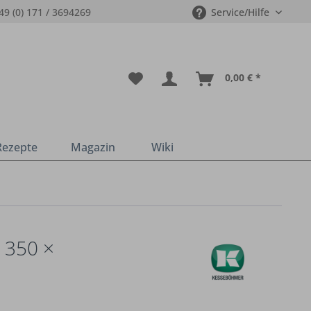
49 (0) 171 / 3694269
Service/Hilfe
0,00 € *
Rezepte
Magazin
Wiki
 350 ×