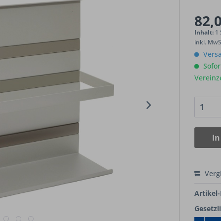
82,0
Inhalt:
1
inkl. Mw
Versa
Sofort
Vereinz
In
Verg
Artikel-
Gesetzl