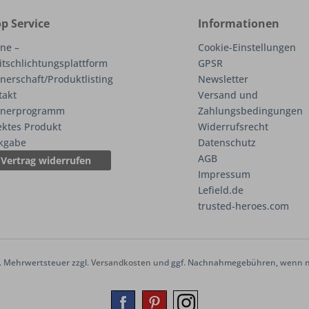
p Service
Informationen
ne –
Cookie-Einstellungen
itschlichtungsplattform
GPSR
nerschaft/Produktlisting
Newsletter
takt
Versand und
tnerprogramm
Zahlungsbedingungen
ektes Produkt
Widerrufsrecht
kgabe
Datenschutz
AGB
Vertrag widerrufen
Impressum
Lefield.de
trusted-heroes.com
zl. Mehrwertsteuer zzgl.
Versandkosten
und ggf. Nachnahmegebühren, wenn ni