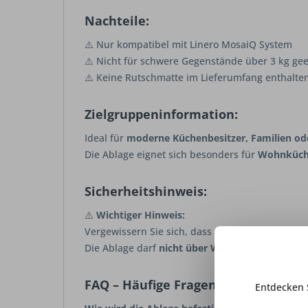
Nachteile:
⚠️ Nur kompatibel mit Linero MosaiQ System
⚠️ Nicht für schwere Gegenstände über 3 kg gee
⚠️ Keine Rutschmatte im Lieferumfang enthalte
Zielgruppeninformation:
Ideal für
moderne Küchenbesitzer, Familien od
Die Ablage eignet sich besonders für
Wohnküche
Sicherheitshinweis:
⚠️
Wichtiger Hinweis:
Vergewissern Sie sich, dass das
Linero MosaiQ 
Die Ablage darf
nicht über Wärmequellen oder 
FAQ – Häufige Fragen:
Entdecken 