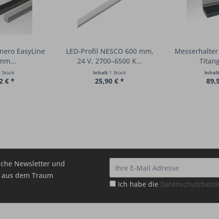
inero EasyLine
LED-Profil NESCO 600 mm,
Messerhalter
mm...
24 V, 2700–6500 K...
Titang
 Stück
Inhalt
1 Stück
Inhal
2 € *
25,90 € *
89,
che Newsletter und
hr aus dem Traum
Ich habe die
Datenschutzbes