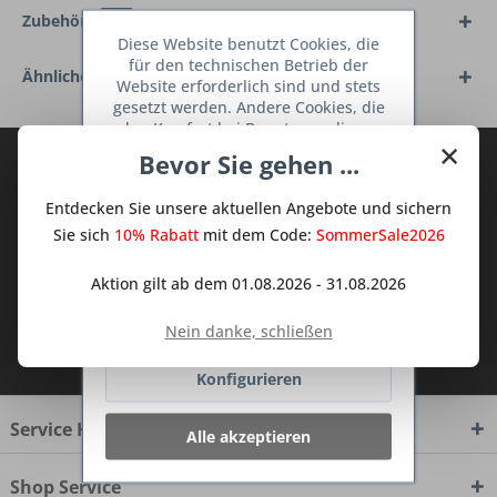
Zubehör
12
Diese Website benutzt Cookies, die
für den technischen Betrieb der
Ähnliche Artikel
Website erforderlich sind und stets
gesetzt werden. Andere Cookies, die
den Komfort bei Benutzung dieser
×
Website erhöhen, der Direktwerbung
Bevor Sie gehen ...
Abonnieren Sie den kostenlosen Deine
dienen oder die Interaktion mit
TraumKüche Newsletter und verpassen
anderen Websites und sozialen
Entdecken Sie unsere aktuellen Angebote und sichern
Netzwerken vereinfachen sollen,
Sie keine Neuigkeit oder Aktion mehr aus
werden nur mit Ihrer Zustimmung
Sie sich
10% Rabatt
mit dem Code:
SommerSale2026
dem Traum Küchen - Shop.
gesetzt.
Mehr Informationen
Aktion gilt ab dem 01.08.2026 - 31.08.2026
Ablehnen
Nein danke, schließen
Ich habe die
Datenschutzbestimmungen
zur Kenntnis genommen.
Konfigurieren
Service Hotline
Alle akzeptieren
Shop Service