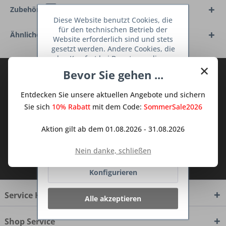
Zubehör
1
Diese Website benutzt Cookies, die
für den technischen Betrieb der
Ähnliche Artikel
Website erforderlich sind und stets
gesetzt werden. Andere Cookies, die
den Komfort bei Benutzung dieser
×
Website erhöhen, der Direktwerbung
Bevor Sie gehen ...
Abonnieren Sie den kostenlosen Deine
dienen oder die Interaktion mit
TraumKüche Newsletter und verpassen
anderen Websites und sozialen
Entdecken Sie unsere aktuellen Angebote und sichern
Netzwerken vereinfachen sollen,
Sie keine Neuigkeit oder Aktion mehr aus
werden nur mit Ihrer Zustimmung
Sie sich
10% Rabatt
mit dem Code:
SommerSale2026
dem Traum Küchen - Shop.
gesetzt.
Mehr Informationen
Aktion gilt ab dem 01.08.2026 - 31.08.2026
Ablehnen
Nein danke, schließen
Ich habe die
Datenschutzbestimmungen
zur Kenntnis genommen.
Konfigurieren
Service Hotline
Alle akzeptieren
Shop Service