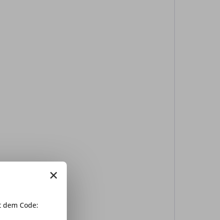
×
 dem Code: