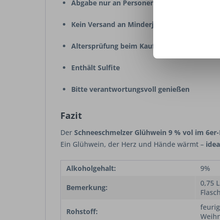
Abgabe nur an Personen über 18 Jahre
Kein Versand an Minderjährige oder Packst
Altersprüfung beim Kauf
Enthält Sulfite
Bitte verantwortungsvoll genießen
Fazit
Der
Schneeschmelzer Glühwein 9 % vol im 6er
Ein Glühwein, der Herz und Hände wärmt –
idea
Alkoholgehalt:
9%
0,75 L
Bemerkung:
Flasc
feuri
Rohstoff:
Weihn