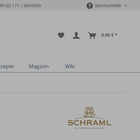
49 (0) 171 / 3694269
Service/Hilfe
0,00 € *
ezepte
Magazin
Wiki