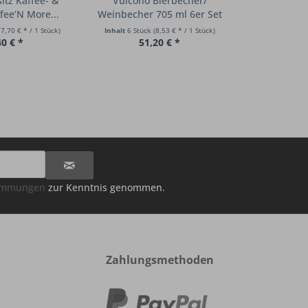
sitz Kaffee- &
Vulcono Bierbecher/
Stölzle Lau
fee’N More...
Weinbecher 705 ml 6er Set
Latt
17,70 € * / 1 Stück)
Inhalt
6 Stück
(8,53 € * / 1 Stück)
Inhalt
6 Stüc
40 € *
51,20 € *
35
timmungen
zur Kenntnis genommen.
Zahlungsmethoden