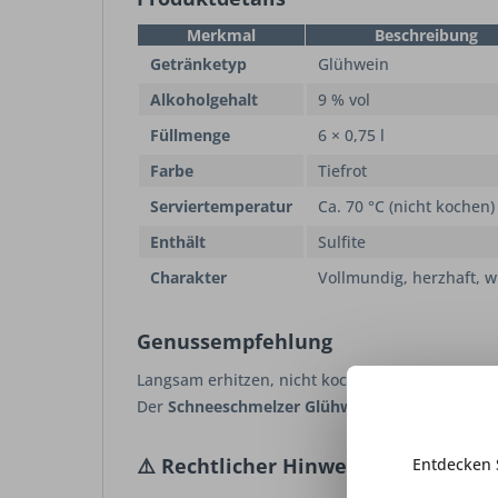
Merkmal
Beschreibung
Getränketyp
Glühwein
Alkoholgehalt
9 % vol
Füllmenge
6 × 0,75 l
Farbe
Tiefrot
Serviertemperatur
Ca. 70 °C (nicht kochen)
Enthält
Sulfite
Charakter
Vollmundig, herzhaft, w
Genussempfehlung
Langsam erhitzen, nicht kochen – pur genießen
Der
Schneeschmelzer Glühwein
entfaltet so se
⚠️
Rechtlicher Hinweis
Entdecken 