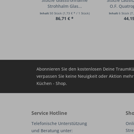
Stölzle Glasstrohhalme
Stölzle Lausi
Strohhalm Glas...
O.F. Quatrop
Inhalt
50 Stück
(1,73 € * / 1 Stück)
Inhalt
6 Stück
(7,
86,71 € *
44,15
Abonnieren Sie den kostenlosen Deine TraumKü
verpassen Sie keine Neuigkeit oder Aktion me
Küchen - Shop.
Service Hotline
Sho
Telefonische Unterstützung
Onli
Stre
und Beratung unter: