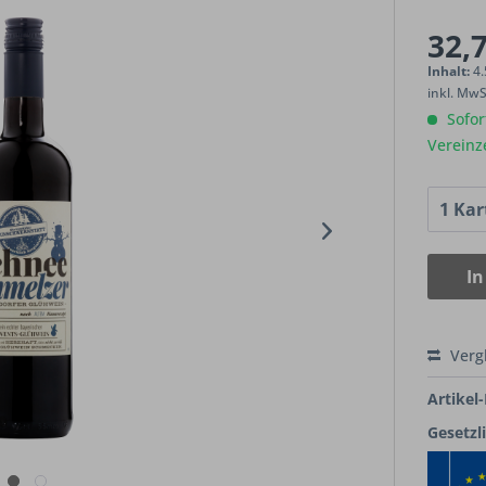
32,7
Inhalt:
4.
inkl. Mw
Sofort
Vereinz
In
Verg
Artikel-
Gesetzl