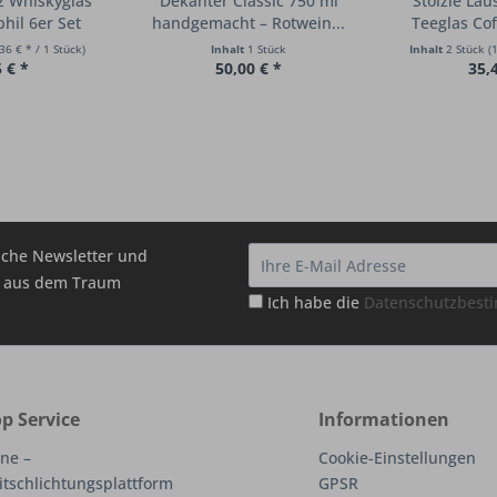
tz Whiskyglas
Dekanter Classic 750 ml
Stölzle Lau
hil 6er Set
handgemacht – Rotwein...
Teeglas Cof
36 € * / 1 Stück)
Inhalt
1 Stück
Inhalt
2 Stück
(
 € *
50,00 € *
35,
che Newsletter und
hr aus dem Traum
Ich habe die
Datenschutzbes
p Service
Informationen
ne –
Cookie-Einstellungen
itschlichtungsplattform
GPSR