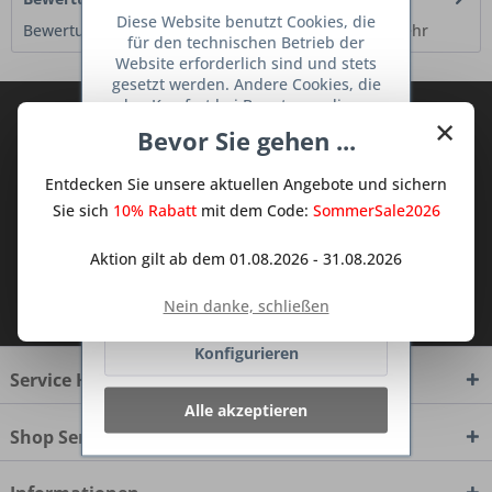
Diese Website benutzt Cookies, die
Bewertungen lesen, schreiben und diskutieren...
mehr
für den technischen Betrieb der
Website erforderlich sind und stets
gesetzt werden. Andere Cookies, die
den Komfort bei Benutzung dieser
Abonnieren Sie den kostenlosen Deine
×
Website erhöhen, der Direktwerbung
Bevor Sie gehen ...
TraumKüche Newsletter und verpassen
dienen oder die Interaktion mit
anderen Websites und sozialen
Sie keine Neuigkeit oder Aktion mehr aus
Entdecken Sie unsere aktuellen Angebote und sichern
Netzwerken vereinfachen sollen,
dem Traum Küchen - Shop.
werden nur mit Ihrer Zustimmung
Sie sich
10% Rabatt
mit dem Code:
SommerSale2026
gesetzt.
Mehr Informationen
Aktion gilt ab dem 01.08.2026 - 31.08.2026
Ich habe die
Datenschutzbestimmungen
Ablehnen
Nein danke, schließen
zur Kenntnis genommen.
Konfigurieren
Service Hotline
Alle akzeptieren
Shop Service