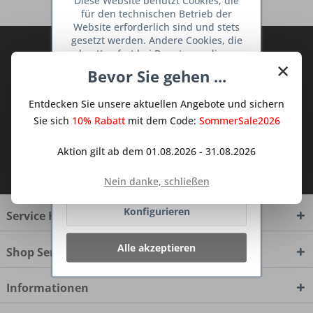
Diese Website benutzt Cookies, die
für den technischen Betrieb der
Website erforderlich sind und stets
gesetzt werden. Andere Cookies, die
Abonnieren Sie den kostenlosen Deine
den Komfort bei Benutzung dieser
×
TraumKüche Newsletter und verpassen
Website erhöhen, der Direktwerbung
Bevor Sie gehen ...
dienen oder die Interaktion mit
Sie keine Neuigkeit oder Aktion mehr aus
anderen Websites und sozialen
dem Traum Küchen - Shop.
Entdecken Sie unsere aktuellen Angebote und sichern
Netzwerken vereinfachen sollen,
werden nur mit Ihrer Zustimmung
Sie sich
10% Rabatt
mit dem Code:
SommerSale2026
gesetzt.
Mehr Informationen
Aktion gilt ab dem 01.08.2026 - 31.08.2026
Ich habe die
Datenschutzbestimmungen
zur Kenntnis genommen.
Ablehnen
Nein danke, schließen
Konfigurieren
Service Hotline
Alle akzeptieren
Shop Service
Informationen