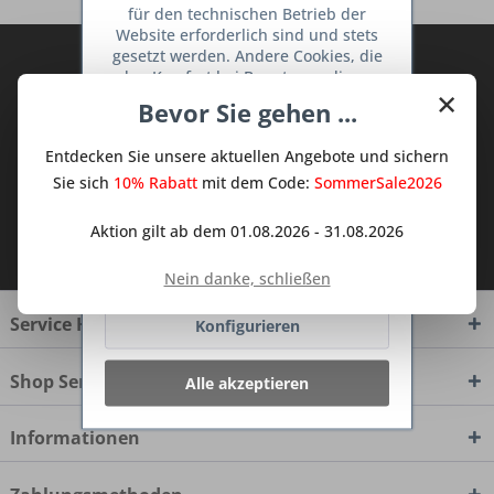
für den technischen Betrieb der
Website erforderlich sind und stets
gesetzt werden. Andere Cookies, die
Abonnieren Sie den kostenlosen Deine
den Komfort bei Benutzung dieser
TraumKüche Newsletter und verpassen
×
Website erhöhen, der Direktwerbung
Bevor Sie gehen ...
Sie keine Neuigkeit oder Aktion mehr aus
dienen oder die Interaktion mit
dem Traum Küchen - Shop.
anderen Websites und sozialen
Entdecken Sie unsere aktuellen Angebote und sichern
Netzwerken vereinfachen sollen,
werden nur mit Ihrer Zustimmung
Sie sich
10% Rabatt
mit dem Code:
SommerSale2026
gesetzt.
Mehr Informationen
Aktion gilt ab dem 01.08.2026 - 31.08.2026
Ich habe die
Datenschutzbestimmungen
zur Kenntnis genommen.
Ablehnen
Nein danke, schließen
Service Hotline
Konfigurieren
Shop Service
Alle akzeptieren
Informationen