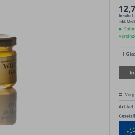
12,7
Inhalt:
1
inkl. Mw
Sofort
Vereinz
In
Verg
Artikel-
Gesetzl