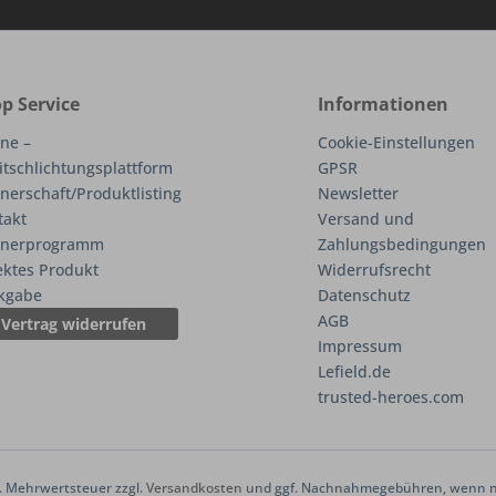
p Service
Informationen
ne –
Cookie-Einstellungen
itschlichtungsplattform
GPSR
nerschaft/Produktlisting
Newsletter
takt
Versand und
tnerprogramm
Zahlungsbedingungen
ektes Produkt
Widerrufsrecht
kgabe
Datenschutz
AGB
Vertrag widerrufen
Impressum
Lefield.de
trusted-heroes.com
zl. Mehrwertsteuer zzgl.
Versandkosten
und ggf. Nachnahmegebühren, wenn ni