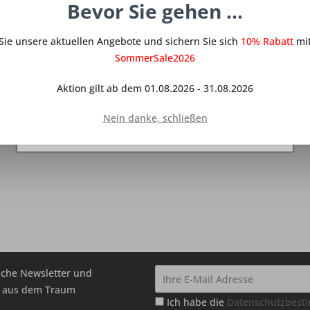
Diese Website benutzt Cookies, die für den
Bevor Sie gehen ...
technischen Betrieb der Website erforderlich
sind und stets gesetzt werden. Andere Cookies,
Sie unsere aktuellen Angebote und sichern Sie sich
die den Komfort bei Benutzung dieser Website
10% Rabatt
mit
erhöhen, der Direktwerbung dienen oder die
SommerSale2026
Interaktion mit anderen Websites und sozialen
Netzwerken vereinfachen sollen, werden nur mit
Aktion gilt ab dem 01.08.2026 - 31.08.2026
Ihrer Zustimmung gesetzt.
Mehr Informationen
Nein danke, schließen
Ablehnen
Konfigurieren
Alle akzeptieren
che Newsletter und
hr aus dem Traum
Ich habe die
Datenschutzbes