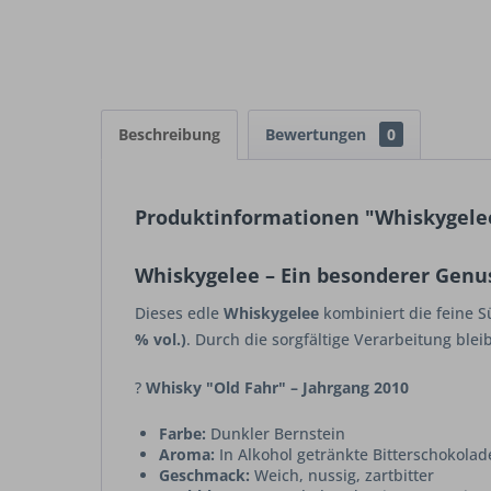
Beschreibung
Bewertungen
0
Produktinformationen "Whiskygelee
Whiskygelee – Ein besonderer Genus
Dieses edle
Whiskygelee
kombiniert die feine S
% vol.)
. Durch die sorgfältige Verarbeitung blei
?
Whisky "Old Fahr" – Jahrgang 2010
Farbe:
Dunkler Bernstein
Aroma:
In Alkohol getränkte Bitterschokolad
Geschmack:
Weich, nussig, zartbitter