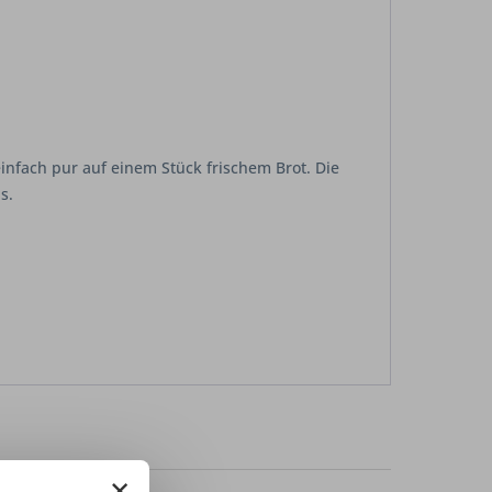
einfach pur auf einem Stück frischem Brot. Die
s.
×