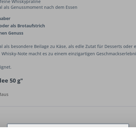
feine Whiskypraline
al als Genussmoment nach dem Essen
haber
 oder als Brotaufstrich
enen Genuss
al als besondere Beilage zu Käse, als edle Zutat für Desserts oder 
 Whisky-Note macht es zu einem einzigartigen Geschmackserlebni
ignet.
ee 50 g"
 Maus