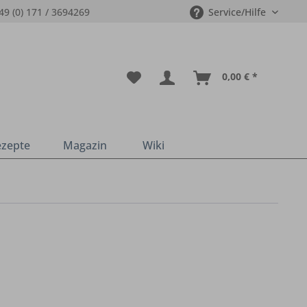
49 (0) 171 / 3694269
Service/Hilfe
0,00 € *
ezepte
Magazin
Wiki