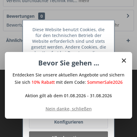
vereint durchdachte Technik mit...
mehr
Bewertungen
0
Bewertungen lesen, schreiben und diskutieren...
mehr
Diese Website benutzt Cookies, die
für den technischen Betrieb der
Ähnliche Artikel
Website erforderlich sind und stets
gesetzt werden. Andere Cookies, die
den Komfort bei Benutzung dieser
Kunden haben sich ebenfalls angesehen
×
Website erhöhen, der Direktwerbung
Bevor Sie gehen ...
dienen oder die Interaktion mit
anderen Websites und sozialen
Entdecken Sie unsere aktuellen Angebote und sichern
Netzwerken vereinfachen sollen,
Abonnieren Sie den kostenlosen Deine
werden nur mit Ihrer Zustimmung
Sie sich
10% Rabatt
mit dem Code:
SommerSale2026
TraumKüche Newsletter und verpassen
gesetzt.
Mehr Informationen
Sie keine Neuigkeit oder Aktion mehr aus
Aktion gilt ab dem 01.08.2026 - 31.08.2026
dem Traum Küchen - Shop.
Ablehnen
Nein danke, schließen
Konfigurieren
Ich habe die
Datenschutzbestimmungen
zur Kenntnis genommen.