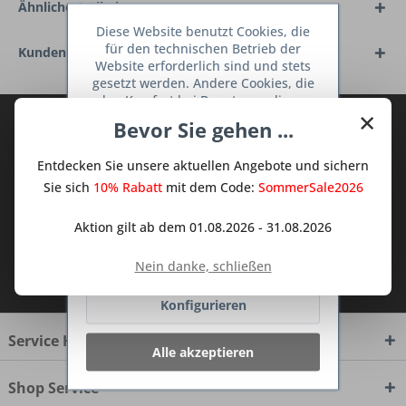
Ähnliche Artikel
Diese Website benutzt Cookies, die
für den technischen Betrieb der
Kunden haben sich ebenfalls angesehen
Website erforderlich sind und stets
gesetzt werden. Andere Cookies, die
den Komfort bei Benutzung dieser
×
Website erhöhen, der Direktwerbung
Abonnieren Sie den kostenlosen Deine
Bevor Sie gehen ...
dienen oder die Interaktion mit
TraumKüche Newsletter und verpassen
anderen Websites und sozialen
Entdecken Sie unsere aktuellen Angebote und sichern
Sie keine Neuigkeit oder Aktion mehr aus
Netzwerken vereinfachen sollen,
werden nur mit Ihrer Zustimmung
Sie sich
10% Rabatt
mit dem Code:
SommerSale2026
dem Traum Küchen - Shop.
gesetzt.
Mehr Informationen
Aktion gilt ab dem 01.08.2026 - 31.08.2026
Ablehnen
Ich habe die
Datenschutzbestimmungen
Nein danke, schließen
zur Kenntnis genommen.
Konfigurieren
Service Hotline
Alle akzeptieren
Shop Service