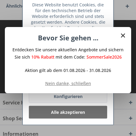
Diese Website benutzt Cookies, die
Ähnliche Artikel
für den technischen Betrieb der
Website erforderlich sind und stets
gesetzt werden. Andere Cookies, die
den Komfort bei Benutzung dieser
Abonnieren Sie den kostenlosen Deine
×
Website erhöhen, der Direktwerbung
Bevor Sie gehen ...
TraumKüche Newsletter und verpassen
dienen oder die Interaktion mit
Sie keine Neuigkeit oder Aktion mehr aus
anderen Websites und sozialen
Entdecken Sie unsere aktuellen Angebote und sichern
Netzwerken vereinfachen sollen,
dem Traum Küchen - Shop.
werden nur mit Ihrer Zustimmung
Sie sich
10% Rabatt
mit dem Code:
SommerSale2026
gesetzt.
Mehr Informationen
Aktion gilt ab dem 01.08.2026 - 31.08.2026
Ich habe die
Datenschutzbestimmungen
Ablehnen
Nein danke, schließen
zur Kenntnis genommen.
Konfigurieren
Service Hotline
Alle akzeptieren
Shop Service
Informationen