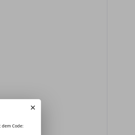
×
 dem Code: