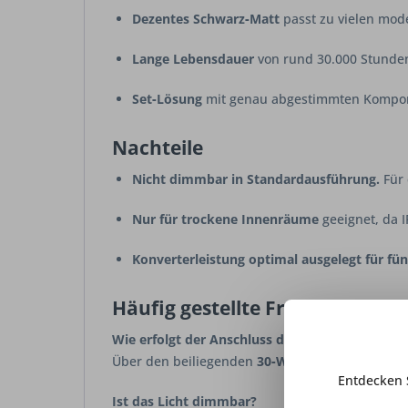
Dezentes Schwarz‑Matt
passt zu vielen mo
Lange Lebensdauer
von rund 30.000 Stunde
Set‑Lösung
mit genau abgestimmten Kompone
Nachteile
Nicht dimmbar in Standardausführung.
Für 
Nur für trockene Innenräume
geeignet, da 
Konverterleistung optimal ausgelegt für fün
Häufig gestellte Fragen
Wie erfolgt der Anschluss der Leuchten?
Über den beiliegenden
30‑W‑Konverter
an eine 
Entdecken 
Ist das Licht dimmbar?