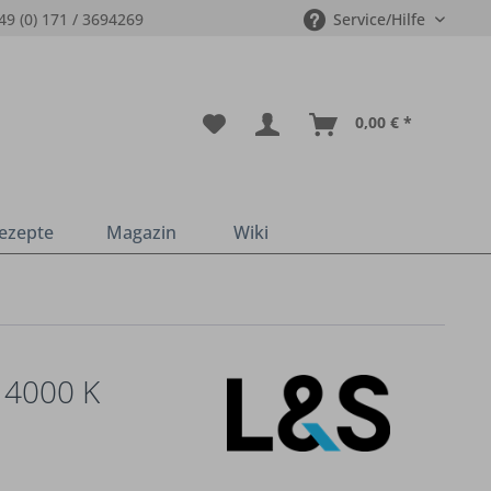
49 (0) 171 / 3694269
Service/Hilfe
0,00 € *
ezepte
Magazin
Wiki
 4000 K