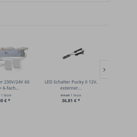
er 230V/24V 60
LED Schalter Pucky II 12V,
Bar- & 
 6-fach...
externer...
Schwarz-Mat
t
1 Stück
Inhalt
1 Stück
Inha
30 € *
36,81 € *
38