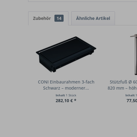
Zubehör
14
Ähnliche Artikel
CONI Einbaurahmen 3-fach
Stützfuß Ø 
Schwarz – moderner...
820 mm – höhe
Inhalt
1 Stück
Inhalt
1
282,10 € *
77,50