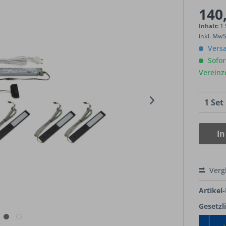
140,
Inhalt:
1
inkl. Mw
Versa
Sofort
Vereinz
In
Verg
Artikel-
Gesetzl