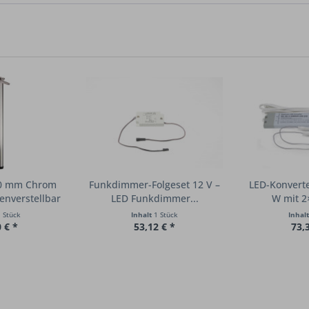
60 mm Chrom
Funkdimmer-Folgeset 12 V –
LED-Konvert
nverstellbar
LED Funkdimmer...
W mit 2×
 Stück
Inhalt
1 Stück
Inhal
 € *
53,12 € *
73,