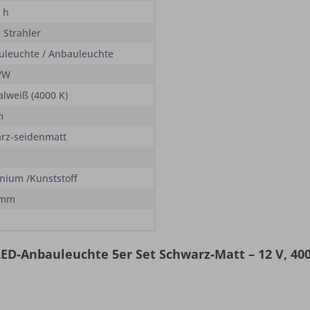
 h
 Strahler
uleuchte / Anbauleuchte
/W
alweiß (4000 K)
m
rz-seidenmatt
nium /Kunststoff
 mm
LED‑Anbauleuchte 5er Set Schwarz‑Matt – 12 V, 40