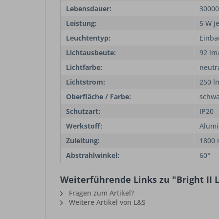
Lebensdauer:
30000
Leistung:
5 W je
Leuchtentyp:
Einba
Lichtausbeute:
92 lm
Lichtfarbe:
neutr
Lichtstrom:
250 l
Oberfläche / Farbe:
schwa
Schutzart:
IP20
Werkstoff:
Alumi
Zuleitung:
1800
Abstrahlwinkel:
60°
Weiterführende Links zu "Bright II 
Fragen zum Artikel?
Weitere Artikel von L&S