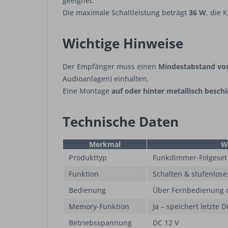
geeignet.
Die maximale Schaltleistung beträgt
36 W
, die 
Wichtige Hinweise
Der Empfänger muss einen
Mindestabstand v
Audioanlagen) einhalten.
Eine Montage
auf oder hinter metallisch beschi
Technische Daten
Merkmal
W
Produkttyp
Funkdimmer-Folgeset
Funktion
Schalten & stufenlose
Bedienung
Über Fernbedienung d
Memory-Funktion
Ja – speichert letzte
Betriebsspannung
DC 12 V