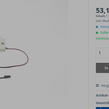
53,1
Inhalt:
1
inkl. Mw
Versa
Sofort
Vereinz
In
Verg
Artikel-
Gesetzl