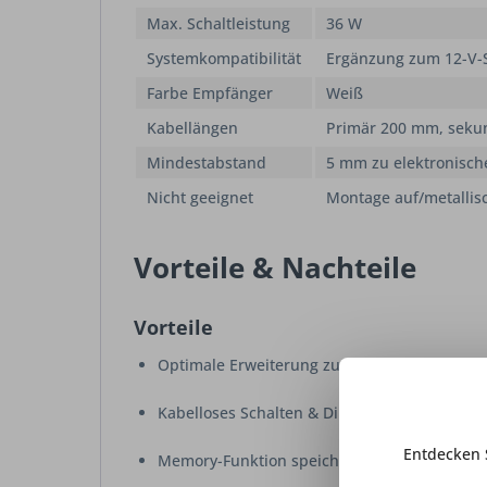
Max. Schaltleistung
36 W
Systemkompatibilität
Ergänzung zum 12-V-S
Farbe Empfänger
Weiß
Kabellängen
Primär 200 mm, sek
Mindestabstand
5 mm zu elektronisch
Nicht geeignet
Montage auf/metallisc
Vorteile & Nachteile
Vorteile
Optimale Erweiterung zum Funkdimmer-Start
Kabelloses Schalten & Dimmen zusätzlicher
Entdecken 
Memory-Funktion speichert letzte Helligkeits