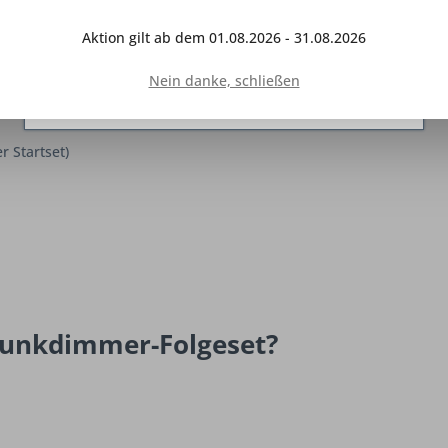
Interaktion mit anderen Websites und sozialen
üchen
Netzwerken vereinfachen sollen, werden nur mit
Aktion gilt ab dem 01.08.2026 - 31.08.2026
Ihrer Zustimmung gesetzt.
Mehr Informationen
erbar
Nein danke, schließen
Ablehnen
Konfigurieren
Alle akzeptieren
 Startset)
 Funkdimmer-Folgeset?