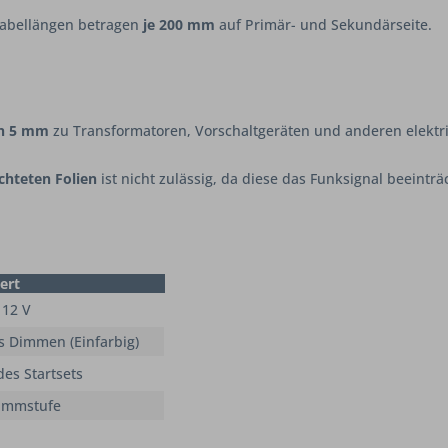
Kabellängen betragen
je 200 mm
auf Primär- und Sekundärseite.
on 5 mm
zu Transformatoren, Vorschaltgeräten und anderen elektri
chteten Folien
ist nicht zulässig, da diese das Funksignal beeinträ
ert
 12 V
s Dimmen (Einfarbig)
es Startsets
 Dimmstufe