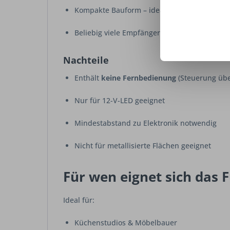
Kompakte Bauform – ideal für Möbel und K
Beliebig viele Empfänger im System kombini
Nachteile
Enthält
keine Fernbedienung
(Steuerung über
Nur für 12-V-LED geeignet
Mindestabstand zu Elektronik notwendig
Nicht für metallisierte Flächen geeignet
Für wen eignet sich das
Ideal für:
Küchenstudios & Möbelbauer