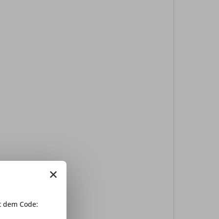
×
 dem Code: