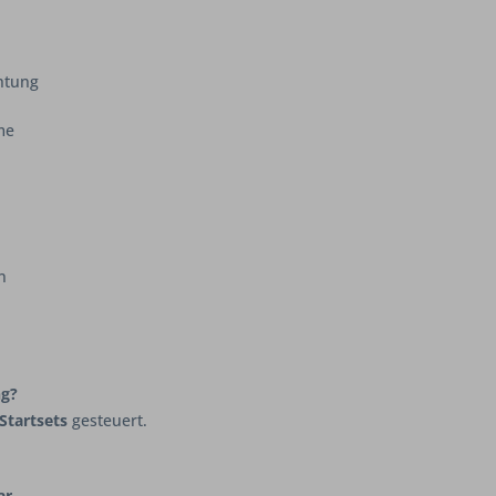
htung
me
n
ng?
Startsets
gesteuert.
ar
.