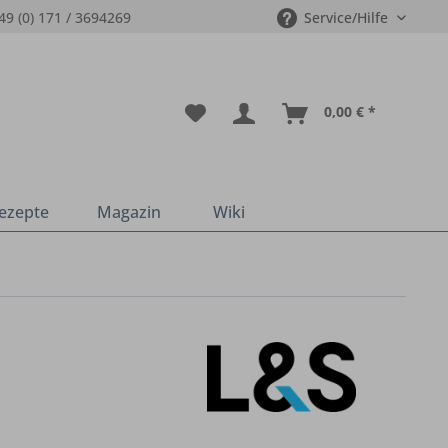
49 (0) 171 / 3694269
Service/Hilfe
0,00 € *
ezepte
Magazin
Wiki