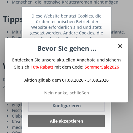
Menschen, die intensive Kräuteraromen nicht mögen
Diese Website benutzt Cookies, die
Tipps & Variationen
für den technischen Betrieb der
Website erforderlich sind und stets
Mit Thymian entsteht eine noch mediterranere Variante.
gesetzt werden. Andere Cookies, die
Schwarze Oliven passen hervorragend dazu.
den Komfort bei Benutzung dieser
×
Für mehr Frische zusätzlich Zitronensaft verwenden.
Website erhöhen, der Direktwerbung
Bevor Sie gehen ...
Weißer Spargel kann ebenfalls fermentiert werden.
dienen oder die Interaktion mit
anderen Websites und sozialen
Entdecken Sie unsere aktuellen Angebote und sichern
Netzwerken vereinfachen sollen,
Was passt gut dazu?
werden nur mit Ihrer Zustimmung
Sie sich
10% Rabatt
mit dem Code:
SommerSale2026
gesetzt.
Mehr Informationen
Dieser mediterrane fermentierte Spargel passt hervorragend
Aktion gilt ab dem 01.08.2026 - 31.08.2026
zu:
Ablehnen
Nein danke, schließen
Antipasti-Platten
gegrilltem Gemüse
Konfigurieren
Fischgerichten
Ciabatta
Alle akzeptieren
Käseplatten
mediterranen Salaten
Ofenkartoffeln