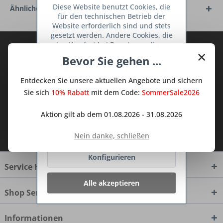
Diese Website benutzt Cookies, die
Ähnliche Artikel
für den technischen Betrieb der
Website erforderlich sind und stets
gesetzt werden. Andere Cookies, die
den Komfort bei Benutzung dieser
Abonnieren Sie den kostenlosen Deine
×
Website erhöhen, der Direktwerbung
Bevor Sie gehen ...
TraumKüche Newsletter und verpassen
dienen oder die Interaktion mit
Sie keine Neuigkeit oder Aktion mehr aus
anderen Websites und sozialen
Entdecken Sie unsere aktuellen Angebote und sichern
Netzwerken vereinfachen sollen,
dem Traum Küchen - Shop.
werden nur mit Ihrer Zustimmung
Sie sich
10% Rabatt
mit dem Code:
SommerSale2026
gesetzt.
Mehr Informationen
Aktion gilt ab dem 01.08.2026 - 31.08.2026
Ich habe die
Datenschutzbestimmungen
Ablehnen
Nein danke, schließen
zur Kenntnis genommen.
Konfigurieren
Service Hotline
Alle akzeptieren
Shop Service
Informationen