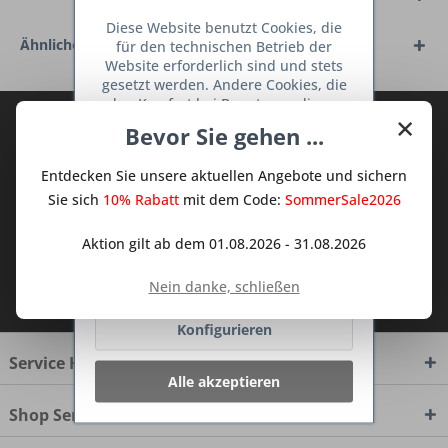
Diese Website benutzt Cookies, die
Ähnliche Artikel
für den technischen Betrieb der
Website erforderlich sind und stets
gesetzt werden. Andere Cookies, die
den Komfort bei Benutzung dieser
×
Abonnieren Sie den kostenlosen Deine
Website erhöhen, der Direktwerbung
Bevor Sie gehen ...
dienen oder die Interaktion mit
TraumKüche Newsletter und verpassen
anderen Websites und sozialen
Sie keine Neuigkeit oder Aktion mehr aus
Entdecken Sie unsere aktuellen Angebote und sichern
Netzwerken vereinfachen sollen,
dem Traum Küchen - Shop.
werden nur mit Ihrer Zustimmung
Sie sich
10% Rabatt
mit dem Code:
SommerSale2026
gesetzt.
Mehr Informationen
Aktion gilt ab dem 01.08.2026 - 31.08.2026
Ablehnen
Ich habe die
Datenschutzbestimmungen
Nein danke, schließen
zur Kenntnis genommen.
Konfigurieren
Service Hotline
Alle akzeptieren
Shop Service