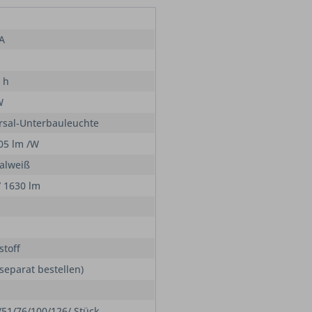
 A
 h
W
rsal-Unterbauleuchte
105 lm /W
alweiß
/ 1630 lm
stoff
 separat bestellen)
/51/76/100/126/ Stück