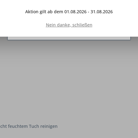
Interaktion mit anderen Websites und sozialen
Netzwerken vereinfachen sollen, werden nur mit
Aktion gilt ab dem 01.08.2026 - 31.08.2026
Ihrer Zustimmung gesetzt.
Mehr Informationen
Nein danke, schließen
Ablehnen
Konfigurieren
Alle akzeptieren
cht feuchtem Tuch reinigen