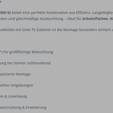
e
000 K)
bietet eine perfekte Kombination aus Effizienz, Langlebigke
 klare und gleichmäßige Ausleuchtung – ideal für
Arbeitsflächen, 
ibilität mit Snite T5 Zubehör ist die Montage besonders einfach u
°) für großflächige Beleuchtung
tung bei starker Lichtausbeute
mplizierte Montage
oduktive Umgebungen
rm & zuverlässig
 Nachrüstung & Erweiterung