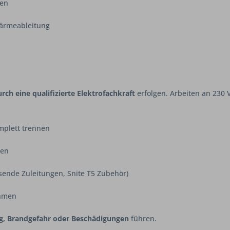
den
Wärmeableitung
rch eine qualifizierte Elektrofachkraft
erfolgen. Arbeiten an 230
mplett trennen
den
ssende Zuleitungen, Snite T5 Zubehör)
ehmen
g, Brandgefahr oder Beschädigungen
führen.