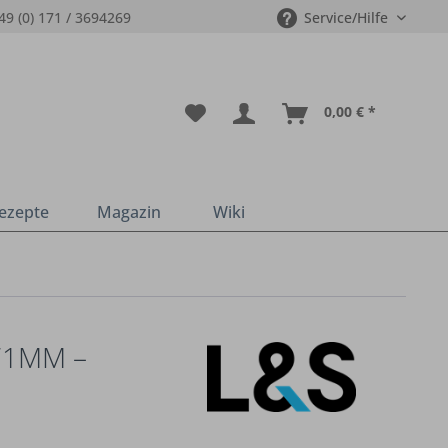
49 (0) 171 / 3694269
Service/Hilfe
0,00 € *
ezepte
Magazin
Wiki
MM – U