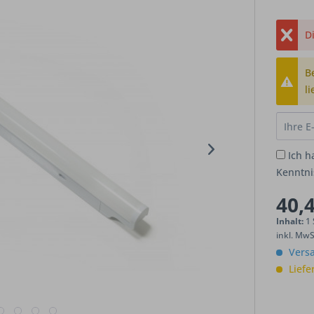
Di
B
li
Ich h
Kenntn
40,4
Inhalt:
1
inkl. Mw
Versa
Liefe