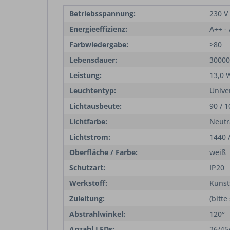
Betriebsspannung:
230 V
Energieeffizienz:
A++ -
Farbwiedergabe:
>80
Lebensdauer:
30000
Leistung:
13,0 
Leuchtentyp:
Unive
Lichtausbeute:
90 / 
Lichtfarbe:
Neutr
Lichtstrom:
1440 
Oberfläche / Farbe:
weiß
Schutzart:
IP20
Werkstoff:
Kunst
Zuleitung:
(bitte
Abstrahlwinkel:
120°
Anzahl LEDs:
26/45