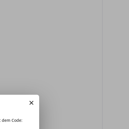
×
 dem Code: