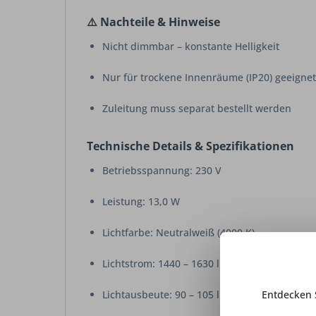
⚠️ Nachteile & Hinweise
Nicht dimmbar – konstante Helligkeit
Nur für trockene Innenräume (IP20) geeignet
Zuleitung muss separat bestellt werden
Technische Details & Spezifikationen
Betriebsspannung: 230 V
Leistung: 13,0 W
Lichtfarbe: Neutralweiß (4000 K)
Lichtstrom: 1440 – 1630 lm
Lichtausbeute: 90 – 105 lm/W
Entdecken 