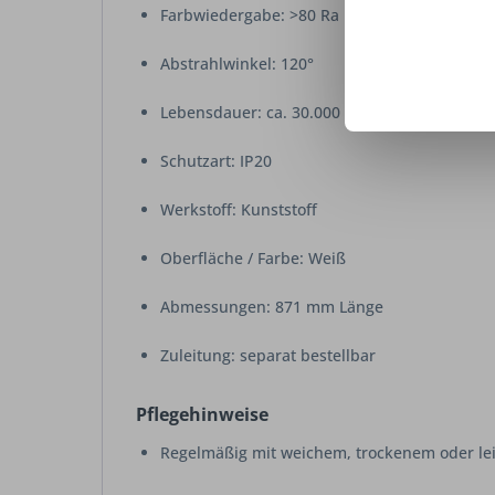
Farbwiedergabe: >80 Ra
Abstrahlwinkel: 120°
Lebensdauer: ca. 30.000 Stunden
Schutzart: IP20
Werkstoff: Kunststoff
Oberfläche / Farbe: Weiß
Abmessungen: 871 mm Länge
Zuleitung: separat bestellbar
Pflegehinweise
Regelmäßig mit weichem, trockenem oder lei