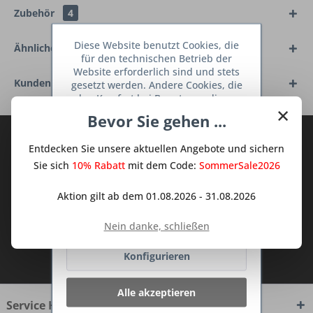
Zubehör
4
Diese Website benutzt Cookies, die
Ähnliche Artikel
für den technischen Betrieb der
Website erforderlich sind und stets
Kunden kauften auch
gesetzt werden. Andere Cookies, die
den Komfort bei Benutzung dieser
×
Website erhöhen, der Direktwerbung
Bevor Sie gehen ...
dienen oder die Interaktion mit
Abonnieren Sie den kostenlosen Deine
anderen Websites und sozialen
Entdecken Sie unsere aktuellen Angebote und sichern
Netzwerken vereinfachen sollen,
TraumKüche Newsletter und verpassen
werden nur mit Ihrer Zustimmung
Sie sich
10% Rabatt
mit dem Code:
SommerSale2026
Sie keine Neuigkeit oder Aktion mehr aus
gesetzt.
Mehr Informationen
dem Traum Küchen - Shop.
Aktion gilt ab dem 01.08.2026 - 31.08.2026
Ablehnen
Nein danke, schließen
Ich habe die
Datenschutzbestimmungen
Konfigurieren
zur Kenntnis genommen.
Alle akzeptieren
Service Hotline