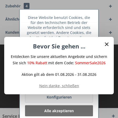
Zubehör
4
Diese Website benutzt Cookies, die
Ähnliche Artikel
für den technischen Betrieb der
Website erforderlich sind und stets
Kunden haben sich ebenfalls angesehen
gesetzt werden. Andere Cookies, die
den Komfort bei Benutzung dieser
×
Website erhöhen, der Direktwerbung
Bevor Sie gehen ...
dienen oder die Interaktion mit
anderen Websites und sozialen
Abonnieren Sie den kostenlosen Deine
Entdecken Sie unsere aktuellen Angebote und sichern
Netzwerken vereinfachen sollen,
TraumKüche Newsletter und verpassen
werden nur mit Ihrer Zustimmung
Sie sich
10% Rabatt
mit dem Code:
SommerSale2026
Sie keine Neuigkeit oder Aktion mehr aus
gesetzt.
Mehr Informationen
dem Traum Küchen - Shop.
Aktion gilt ab dem 01.08.2026 - 31.08.2026
Ablehnen
Nein danke, schließen
Ich habe die
Datenschutzbestimmungen
Konfigurieren
zur Kenntnis genommen.
Alle akzeptieren
Service Hotline