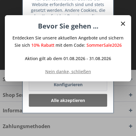
Website erforderlich sind und stets
Abonnieren Sie den kostenlosen Deine
gesetzt werden. Andere Cookies, die
TraumKüche Newsletter und verpassen
den Komfort bei Benutzung dieser
×
Sie keine Neuigkeit oder Aktion mehr aus
Website erhöhen, der Direktwerbung
Bevor Sie gehen ...
dienen oder die Interaktion mit
dem Traum Küchen - Shop.
anderen Websites und sozialen
Entdecken Sie unsere aktuellen Angebote und sichern
Netzwerken vereinfachen sollen,
werden nur mit Ihrer Zustimmung
Sie sich
10% Rabatt
mit dem Code:
SommerSale2026
gesetzt.
Mehr Informationen
Ich habe die
Datenschutzbestimmungen
Aktion gilt ab dem 01.08.2026 - 31.08.2026
zur Kenntnis genommen.
Ablehnen
Nein danke, schließen
Service Hotline
Konfigurieren
Shop Service
Alle akzeptieren
Informationen
Zahlungsmethoden