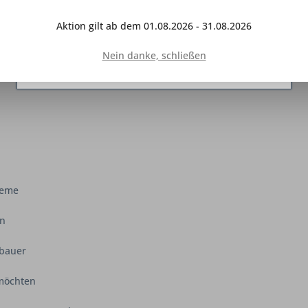
Interaktion mit anderen Websites und sozialen
Netzwerken vereinfachen sollen, werden nur mit
Aktion gilt ab dem 01.08.2026 - 31.08.2026
Ihrer Zustimmung gesetzt.
Mehr Informationen
Nein danke, schließen
Ablehnen
Konfigurieren
Alle akzeptieren
teme
en
lbauer
 möchten