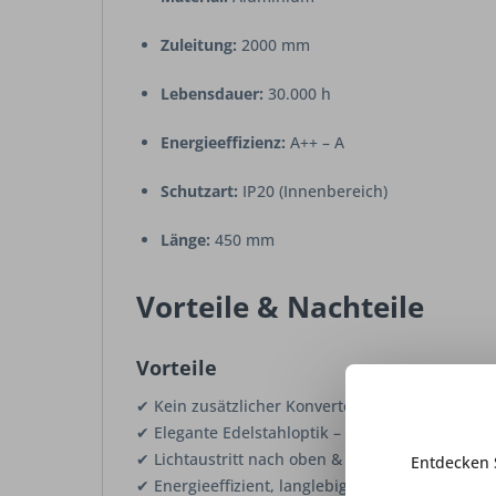
Zuleitung:
2000 mm
Lebensdauer:
30.000 h
Energieeffizienz:
A++ – A
Schutzart:
IP20 (Innenbereich)
Länge:
450 mm
Vorteile & Nachteile
Vorteile
✔ Kein zusätzlicher Konverter notwendig (direk
✔ Elegante Edelstahloptik – ideal für moderne 
✔ Lichtaustritt nach oben & unten für dekorativ
Entdecken 
✔ Energieeffizient, langlebig & hochwertig verar