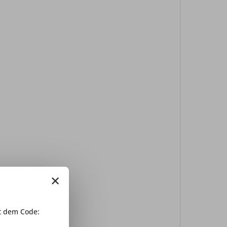
×
 dem Code: