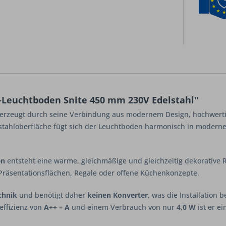
-Leuchtboden Snite 450 mm 230V Edelstahl"
rzeugt durch seine Verbindung aus modernem Design, hochwertig
elstahloberfläche fügt sich der Leuchtboden harmonisch in moder
en
entsteht eine warme, gleichmäßige und gleichzeitig dekorative 
r Präsentationsflächen, Regale oder offene Küchenkonzepte.
chnik
und benötigt daher
keinen Konverter
, was die Installation
eeffizienz von
A++ – A
und einem Verbrauch von nur
4,0 W
ist er e