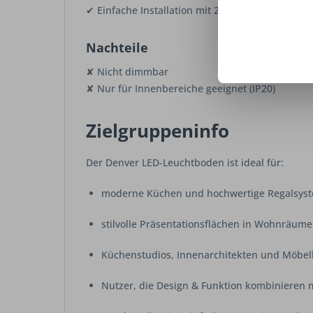
✔ Einfache Installation mit 2000 mm Zuleitung
Nachteile
✘ Nicht dimmbar
✘ Nur für Innenbereiche geeignet (IP20)
Zielgruppeninfo
Der Denver LED-Leuchtboden ist ideal für:
moderne Küchen und hochwertige Regalsys
stilvolle Präsentationsflächen in Wohnräum
Küchenstudios, Innenarchitekten und Möbe
Nutzer, die Design & Funktion kombinieren