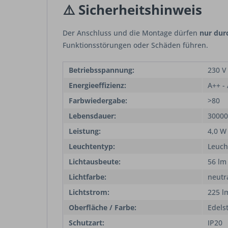
⚠️
Sicherheitshinweis
Der Anschluss und die Montage dürfen
nur durc
Funktionsstörungen oder Schäden führen.
Betriebsspannung:
230 V
Energieeffizienz:
A++ -
Farbwiedergabe:
>80
Lebensdauer:
30000
Leistung:
4,0 W
Leuchtentyp:
Leuc
Lichtausbeute:
56 lm
Lichtfarbe:
neutr
Lichtstrom:
225 l
Oberfläche / Farbe:
Edels
Schutzart:
IP20