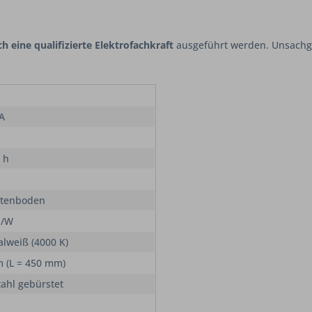
h eine qualifizierte Elektrofachkraft
ausgeführt werden. Unsachge
 A
 h
htenboden
 /W
alweiß (4000 K)
m (L = 450 mm)
tahl gebürstet