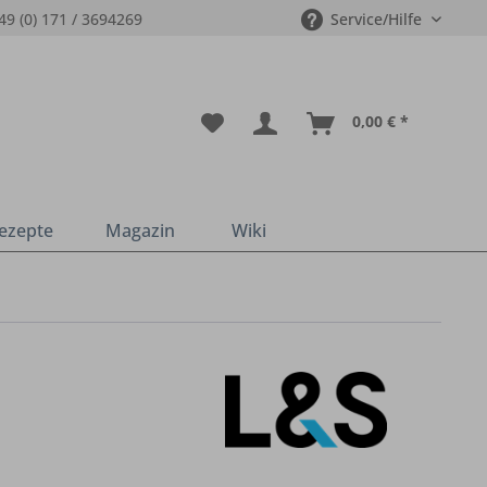
49 (0) 171 / 3694269
Service/Hilfe
0,00 € *
ezepte
Magazin
Wiki