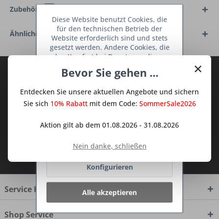
Zubehör
7
Diese Website benutzt Cookies, die
für den technischen Betrieb der
Ähnliche Artikel
Website erforderlich sind und stets
gesetzt werden. Andere Cookies, die
den Komfort bei Benutzung dieser
×
Website erhöhen, der Direktwerbung
Bevor Sie gehen ...
Abonnieren Sie den kostenlosen Deine
dienen oder die Interaktion mit
TraumKüche Newsletter und verpassen
anderen Websites und sozialen
Entdecken Sie unsere aktuellen Angebote und sichern
Netzwerken vereinfachen sollen,
Sie keine Neuigkeit oder Aktion mehr aus
werden nur mit Ihrer Zustimmung
Sie sich
10% Rabatt
mit dem Code:
SommerSale2026
dem Traum Küchen - Shop.
gesetzt.
Mehr Informationen
Aktion gilt ab dem 01.08.2026 - 31.08.2026
Ablehnen
Nein danke, schließen
Ich habe die
Datenschutzbestimmungen
zur Kenntnis genommen.
Konfigurieren
Service Hotline
Alle akzeptieren
Shop Service