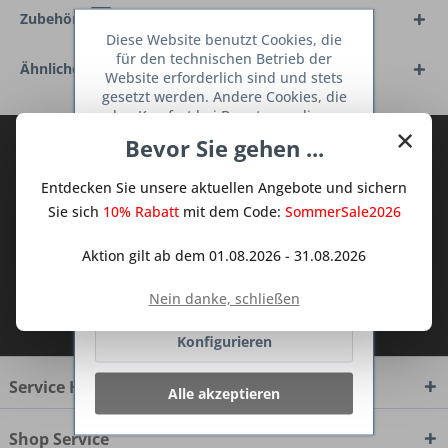
Zubehör
2
Diese Website benutzt Cookies, die
für den technischen Betrieb der
Ähnliche Artikel
Website erforderlich sind und stets
gesetzt werden. Andere Cookies, die
den Komfort bei Benutzung dieser
×
Website erhöhen, der Direktwerbung
Bevor Sie gehen ...
Abonnieren Sie den kostenlosen Deine
dienen oder die Interaktion mit
TraumKüche Newsletter und verpassen
anderen Websites und sozialen
Entdecken Sie unsere aktuellen Angebote und sichern
Netzwerken vereinfachen sollen,
Sie keine Neuigkeit oder Aktion mehr aus
werden nur mit Ihrer Zustimmung
Sie sich
10% Rabatt
mit dem Code:
SommerSale2026
dem Traum Küchen - Shop.
gesetzt.
Mehr Informationen
Aktion gilt ab dem 01.08.2026 - 31.08.2026
Ablehnen
Nein danke, schließen
Ich habe die
Datenschutzbestimmungen
zur Kenntnis genommen.
Konfigurieren
Service Hotline
Alle akzeptieren
Shop Service