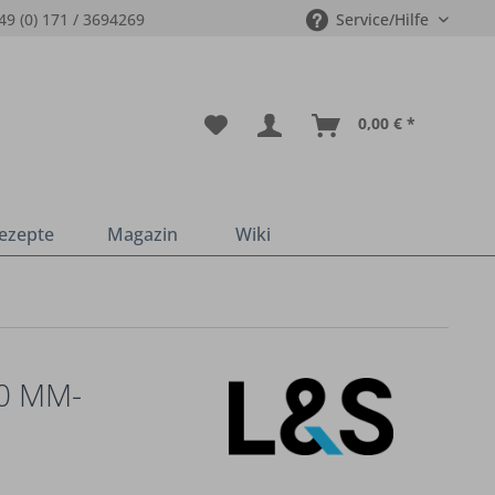
49 (0) 171 / 3694269
Service/Hilfe
0,00 € *
ezepte
Magazin
Wiki
0 MM-