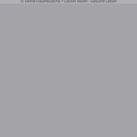
© DeineTraumkueche = Lecker essen - Gesund Leben