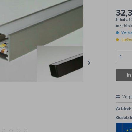
32,3
Inhalt:
1
inkl. Mw
Versa
Liefe
In
Verg
Artikel-
Gesetzl