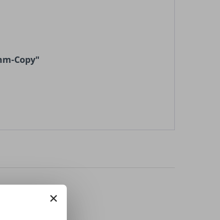
 mm-Copy"
×