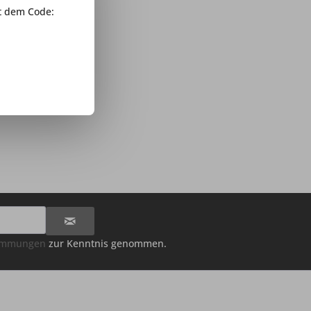
 dem Code:
il für Profil
ali, Free...
t
1 Stück
65 € *
timmungen
zur Kenntnis genommen.