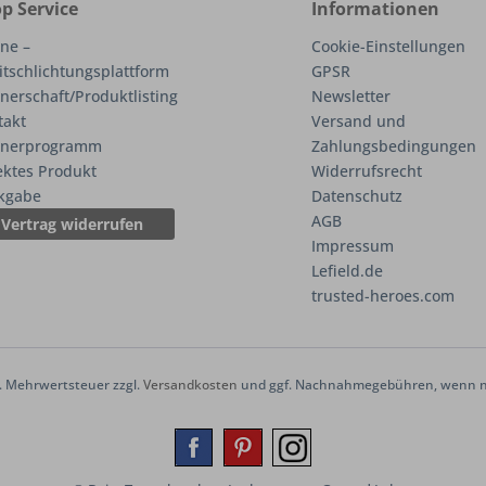
p Service
Informationen
ne –
Cookie-Einstellungen
itschlichtungsplattform
GPSR
nerschaft/Produktlisting
Newsletter
takt
Versand und
tnerprogramm
Zahlungsbedingungen
ektes Produkt
Widerrufsrecht
kgabe
Datenschutz
AGB
Vertrag widerrufen
Impressum
Lefield.de
trusted-heroes.com
zl. Mehrwertsteuer zzgl.
Versandkosten
und ggf. Nachnahmegebühren, wenn ni