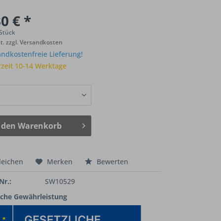
0 € *
 Stück
St.
zzgl. Versandkosten
ndkostenfreie Lieferung!
rzeit 10-14 Werktage
 den
Warenkorb
leichen
Merken
Bewerten
Nr.:
SW10529
iche Gewährleistung