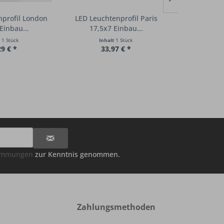
nprofil London
LED Leuchtenprofil Paris
LED Glaskan
Einbau...
17,5x7 Einbau...
mm für 
t
1 Stück
Inhalt
1 Stück
Inha
29 € *
33,97 € *
34
timmungen
zur Kenntnis genommen.
Zahlungsmethoden