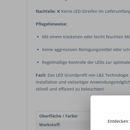
Nachteile:
❌ Keine LED-Streifen im Lieferumfan
Pflegehinweise:
Mit einem trockenen oder leicht feuchten Mi
Keine aggressiven Reinigungsmittel oder sc
Regelmäßige Kontrolle der LEDs zur optimal
Fazit:
Das LED Grundprofil von L&S Technologie i
Installation und vielseitiger Anwendungsmöglich
stilvoll und effizient zu beleuchten!
Oberfläche / Farbe:
Alum
Entdecken 
Werkstoff:
Alum