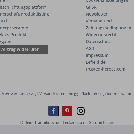
ne –
Cookie-Einstellungen
itschlichtungsplattform
GPSR
nerschaft/Produktlisting
Newsletter
takt
Versand und
tnerprogramm
Zahlungsbedingungen
ektes Produkt
Widerrufsrecht
kgabe
Datenschutz
AGB
Vertrag widerrufen
Impressum
Lefield.de
trusted-heroes.com
zl. Mehrwertsteuer zzgl.
Versandkosten
und ggf. Nachnahmegebühren, wenn ni
© DeineTraumkueche = Lecker essen - Gesund Leben