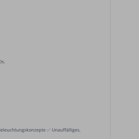
Ds.
 Beleuchtungskonzepte ✅ Unauffälliges,