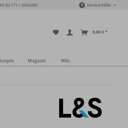
49 (0) 171 / 3694269
Service/Hilfe
0,00 € *
ezepte
Magazin
Wiki