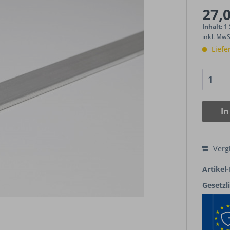
27,0
Inhalt:
1
inkl. Mw
Liefe
In
Verg
Artikel-
Gesetzl