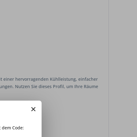
it einer hervorragenden Kühlleistung, einfacher
sungen. Nutzen Sie dieses Profil, um Ihre Räume
×
 dem Code: